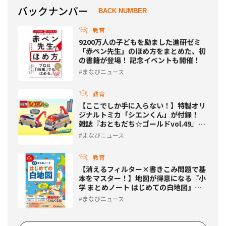
バックナンバー
BACK NUMBER
教育
9200万人の子どもを励ました進研ゼミ
「赤ペン先生」のほめ方をまとめた、初
の書籍が登場！ 記念イベントも開催！
まなびニュース
教育
【ここでしか手に入らない！】特製オリ
ジナルトミカ「シエンくん」が付録！
雑誌『おともだち☆ゴールドvol.49』発
売
まなびニュース
教育
【消えるフィルター×書きこみ問題で基
本をマスター！】地図が得意になる『小
学 まとめノート はじめての白地図』が
新登場！
まなびニュース