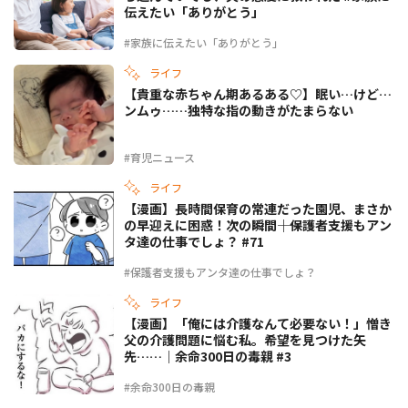
伝えたい「ありがとう」
#家族に伝えたい「ありがとう」
ライフ
【貴重な赤ちゃん期あるある♡】眠い…けど…
ンムゥ……独特な指の動きがたまらない
#育児ニュース
ライフ
【漫画】長時間保育の常連だった園児、まさか
の早迎えに困惑！次の瞬間――｜保護者支援もアン
タ達の仕事でしょ？ #71
#保護者支援もアンタ達の仕事でしょ？
ライフ
【漫画】「俺には介護なんて必要ない！」憎き
父の介護問題に悩む私。希望を見つけた矢
先……｜余命300日の毒親 #3
#余命300日の毒親