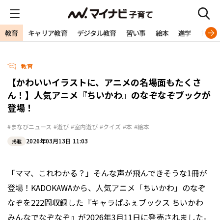
教育
キャリア教育
デジタル教育
習い事
絵本
進学
勉強
教育
【かわいいイラストに、アニメの名場面もたくさ
ん！】人気アニメ『ちいかわ』のなぞなぞブックが
登場！
#まなびニュース
#遊び
#室内遊び
#クイズ
#本
#絵本
2026年03月13日 11:03
掲載
「ママ、これわかる？」そんな声が飛んできそうな1冊が
登場！KADOKAWAから、人気アニメ「ちいかわ」のなぞ
なぞを222問収録した『キャラぱふぇブックス ちいかわ
みんなでなぞなぞ』が2026年3月11日に発売されました。