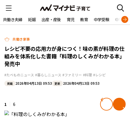
共働き夫婦
妊娠
出産・産後
育児
教育
中学受験
中学生
共働き家事
レシピ不要の応用力が身につく！味の素が料理の仕
組みを体系化した書籍「料理のしくみがわかる本」
発売中
#たべものニュース
#暮らしニュース
#ファミリー
#料理
#レシピ
2026年04月13日 09:53
2026年04月13日 09:53
掲載
更新
1
6