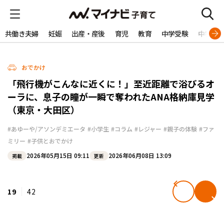
共働き夫婦
妊娠
出産・産後
育児
教育
中学受験
中学生
おでかけ
「飛行機がこんなに近くに！」至近距離で浴びるオ
ーラに、息子の瞳が一瞬で奪われたANA格納庫見学
（東京・大田区）
#あゆーや/アソンデミエータ
#小学生
#コラム
#レジャー
#親子の体験
#ファ
ミリー
#子供とおでかけ
2026年05月15日 09:11
2026年06月08日 13:09
掲載
更新
19
42