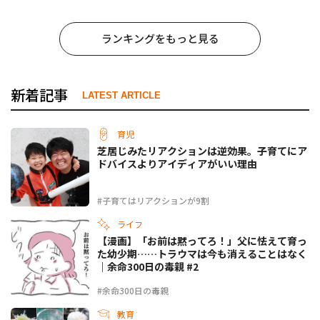
ランキングをもっと見る
新着記事
LATEST ARTICLE
育児
芝居じみたリアクションは逆効果。子育てにア
ドバイスよりアイディアがいい理由
#子育てはリアクションが9割
ライフ
【漫画】「お前は黙ってろ！」父に怯えて育っ
た幼少期……トラウマは今も消えることはなく
｜余命300日の毒親 #2
#余命300日の毒親
教育