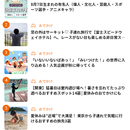
8月7日生まれの有名人（偉人・文化人・芸能人・スポ
ーツ選手・アニメキャラ）
おでかけ
窓の外はサーキット♡ 子連れ旅行で【富士スピードウ
ェイホテル】へ。レースがない日も楽しめる非日常ステ
イ（静岡・駿東郡）
おでかけ
「いないいないばあっ！」「みいつけた！」の世界に入
り込める！人気企画が秋に帰ってくる
おでかけ
【関東】猛暑日は室内遊び場へ！暑さを忘れてたっぷり
遊べるおすすめスポット14選 | 夏休みのおでかけにも
おでかけ
夏休みは“近場”で大満足！ 東京から子連れで気軽に行
けるおすすめの旅先3選