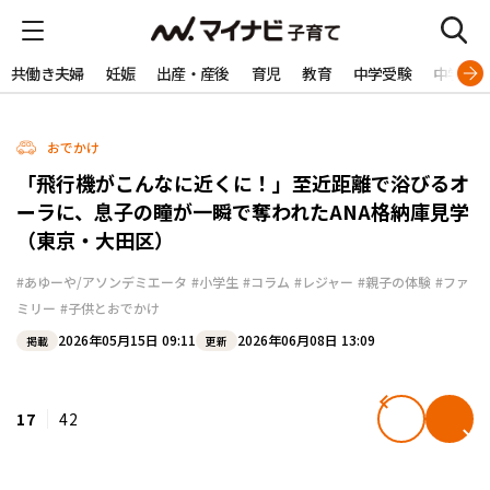
共働き夫婦
妊娠
出産・産後
育児
教育
中学受験
中学生
おでかけ
「飛行機がこんなに近くに！」至近距離で浴びるオ
ーラに、息子の瞳が一瞬で奪われたANA格納庫見学
（東京・大田区）
#あゆーや/アソンデミエータ
#小学生
#コラム
#レジャー
#親子の体験
#ファ
ミリー
#子供とおでかけ
2026年05月15日 09:11
2026年06月08日 13:09
掲載
更新
17
42