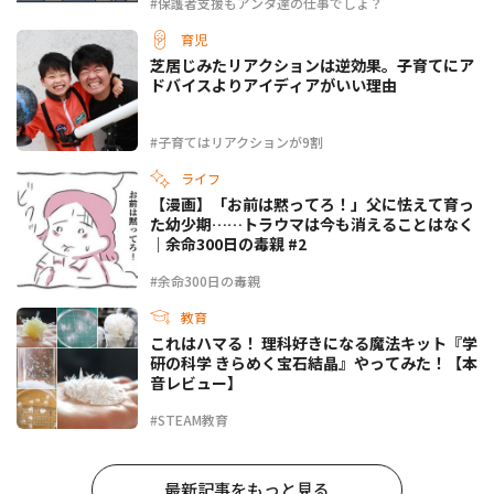
#保護者支援もアンタ達の仕事でしょ？
育児
芝居じみたリアクションは逆効果。子育てにア
ドバイスよりアイディアがいい理由
#子育てはリアクションが9割
ライフ
【漫画】「お前は黙ってろ！」父に怯えて育っ
た幼少期……トラウマは今も消えることはなく
｜余命300日の毒親 #2
#余命300日の毒親
教育
これはハマる！ 理科好きになる魔法キット『学
研の科学 きらめく宝石結晶』やってみた！【本
音レビュー】
#STEAM教育
最新記事をもっと見る