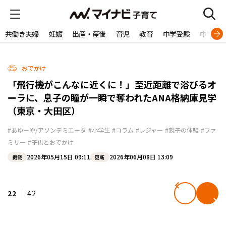
共働き夫婦
妊娠
出産・産後
育児
教育
中学受験
中学生
おでかけ
「飛行機がこんなに近くに！」至近距離で浴びるオ
ーラに、息子の瞳が一瞬で奪われたANA格納庫見学
（東京・大田区）
#あゆーや/アソンデミエータ
#小学生
#コラム
#レジャー
#親子の体験
#ファ
ミリー
#子供とおでかけ
2026年05月15日 09:11
2026年06月08日 13:09
掲載
更新
22
42