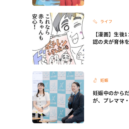
ライフ
【漫画】生後1
認の夫が育休
妊娠
妊娠中のから
が、プレママ