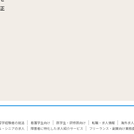
訂正
覧
留学経験者の就活
看護学生向け
医学生・研修医向け
転職・求人情報
海外求人
ル・シニアの求人
障害者に特化した求人紹介サービス
フリーランス・副業向け業務