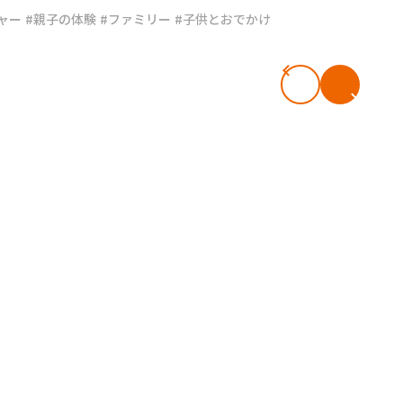
ャー
#親子の体験
#ファミリー
#子供とおでかけ
#共働き夫婦のセブンルール
#共働
ビーニュース
#マタニティニュース