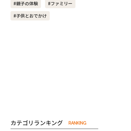
#親子の体験
#ファミリー
#子供とおでかけ
き夫婦
#産休
#育休
カテゴリランキング
RANKING