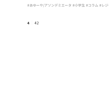
#あゆーや/アソンデミエータ
#小学生
#コラム
#レジ
#ワンオペ育児
#コミックエッセイ
4
42
#渡邊大地の令和的ワーパパ道
#ベ