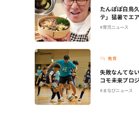
たんぽぽ白鳥
テ」猛暑でエ
てて…」
育児ニュース
教育
失敗なんてない
コモ未来プロジ
まなびニュース