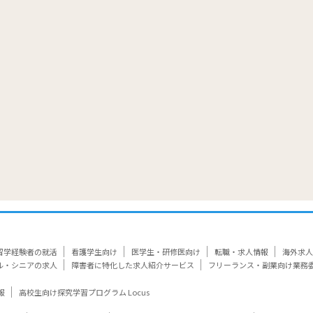
覧
留学経験者の就活
看護学生向け
医学生・研修医向け
転職・求人情報
海外求人
ル・シニアの求人
障害者に特化した求人紹介サービス
フリーランス・副業向け業務
報
高校生向け探究学習プログラム Locus