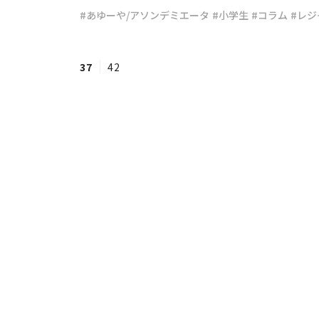
#あゆーや/アソンデミエータ
#小学生
#コラム
#レジ
#ワンオペ育児
#コミックエッセイ
37
42
#渡邊大地の令和的ワーパパ道
#ベ