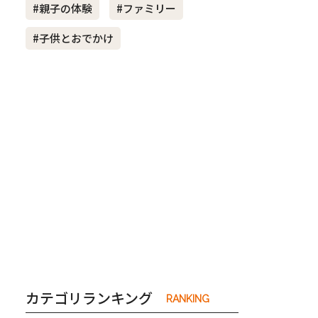
#親子の体験
#ファミリー
#子供とおでかけ
き夫婦
#産休
#育休
カテゴリランキング
RANKING