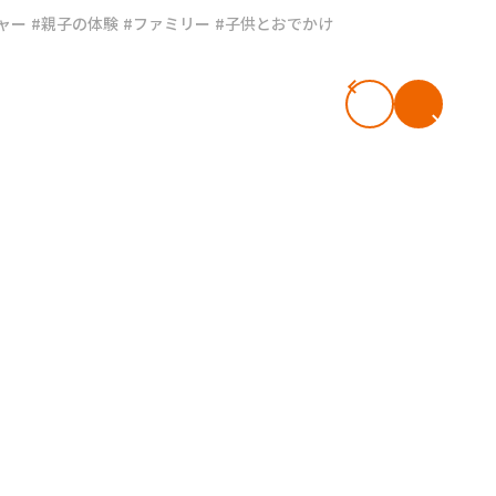
ャー
#親子の体験
#ファミリー
#子供とおでかけ
#共働き夫婦のセブンルール
#共働
ビーニュース
#マタニティニュース