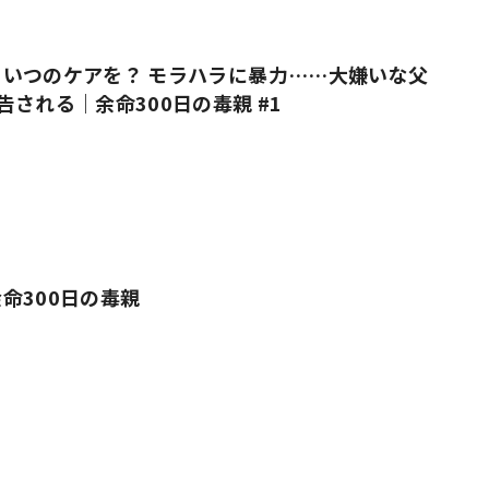
いつのケアを？ モラハラに暴力……大嫌いな父
告される｜余命300日の毒親 #1
命300日の毒親