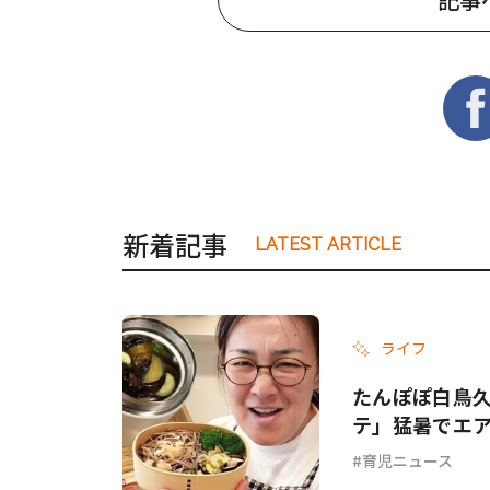
新着記事
LATEST ARTICLE
ライフ
たんぽぽ白鳥
テ」猛暑でエ
てて…」
育児ニュース