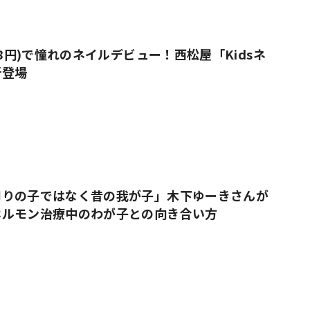
38円)で憧れのネイルデビュー！西松屋「Kidsネ
新登場
周りの子ではなく昔の我が子」木下ゆーきさんが
ホルモン治療中のわが子との向き合い方