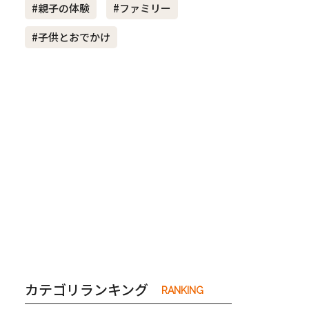
#親子の体験
#ファミリー
#子供とおでかけ
き夫婦
#産休
#育休
カテゴリランキング
RANKING