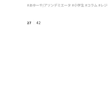
#あゆーや/アソンデミエータ
#小学生
#コラム
#レジ
#ワンオペ育児
#コミックエッセイ
27
42
#渡邊大地の令和的ワーパパ道
#ベ