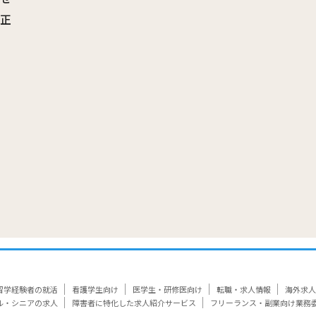
訂正
覧
留学経験者の就活
看護学生向け
医学生・研修医向け
転職・求人情報
海外求人
ル・シニアの求人
障害者に特化した求人紹介サービス
フリーランス・副業向け業務