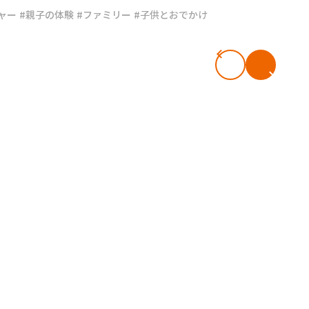
ャー
#親子の体験
#ファミリー
#子供とおでかけ
#共働き夫婦のセブンルール
#共働
ビーニュース
#マタニティニュース