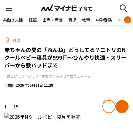
共働き夫婦
妊娠
出産・産後
育児
教育
中学受験
中学生
育児
赤ちゃんの夏の「ねんね」どうしてる？ニトリのN
クールベビー寝具が999円〜ひんやり快適・スリー
パーから敷パッドまで
#育児グッズ
#グッズ
#子育てグッズ
#子育てニュース
2026年05月11日 11:28
掲載
1
15