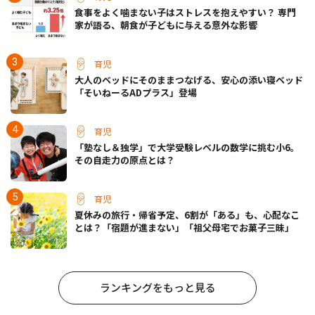
食事をよく噛まない子はストレスを抱えやすい？ 専門
家が語る、朝食が子どもに与える意外な影響
育児
大人のベッドにそのままつなげる、安心の添い寝ベッド
「そいねーるADプラス」登場
育児
「塾なし＆独学」で大学受験レベルの数学に挑む小6。
その自走力の原点とは？
育児
夏休みの旅行・帰省予定、6割が「ある」も、心配なこ
とは？「宿題が進まない」「祖父母宅でお菓子三昧」
ランキングをもっと見る