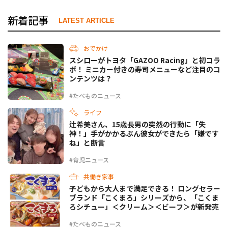
新着記事
LATEST ARTICLE
おでかけ
スシローがトヨタ「GAZOO Racing」と初コラ
ボ！ ミニカー付きの寿司メニューなど注目のコ
ンテンツは？
#たべものニュース
ライフ
辻希美さん、15歳長男の突然の行動に「失
神！」手がかかるぶん彼女ができたら「嫌です
ね」と断言
#育児ニュース
共働き家事
子どもから大人まで満足できる！ ロングセラー
ブランド「こくまろ」シリーズから、「こくま
ろシチュー」＜クリーム＞＜ビーフ＞が新発売
#たべものニュース