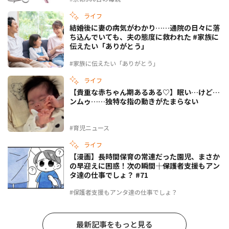
ライフ
結婚後に妻の病気がわかり……通院の日々に落
ち込んでいても、夫の態度に救われた #家族に
伝えたい「ありがとう」
#家族に伝えたい「ありがとう」
ライフ
【貴重な赤ちゃん期あるある♡】眠い…けど…
ンムゥ……独特な指の動きがたまらない
#育児ニュース
ライフ
【漫画】長時間保育の常連だった園児、まさか
の早迎えに困惑！次の瞬間――｜保護者支援もアン
タ達の仕事でしょ？ #71
#保護者支援もアンタ達の仕事でしょ？
最新記事をもっと見る