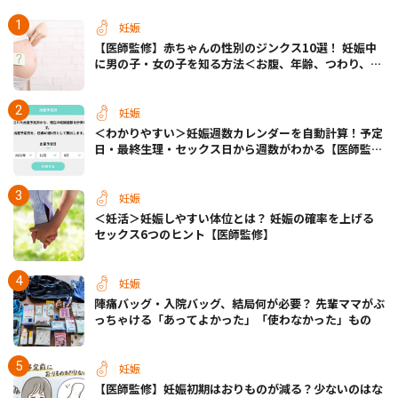
妊娠
【医師監修】赤ちゃんの性別のジンクス10選！ 妊娠中
に男の子・女の子を知る方法＜お腹、年齢、つわり、胎
動など＞
妊娠
＜わかりやすい＞妊娠週数カレンダーを自動計算！予定
日・最終生理・セックス日から週数がわかる【医師監
修】
妊娠
＜妊活＞妊娠しやすい体位とは？ 妊娠の確率を上げる
セックス6つのヒント【医師監修】
妊娠
陣痛バッグ・入院バッグ、結局何が必要？ 先輩ママがぶ
っちゃける「あってよかった」「使わなかった」もの
妊娠
【医師監修】妊娠初期はおりものが減る？少ないのはな