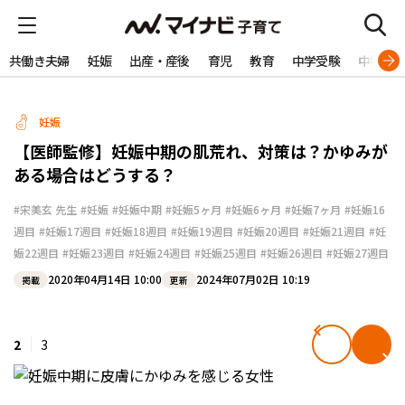
共働き夫婦
妊娠
出産・産後
育児
教育
中学受験
中学生
妊娠
【医師監修】妊娠中期の肌荒れ、対策は？かゆみが
ある場合はどうする？
#宋美玄 先生
#妊娠
#妊娠中期
#妊娠5ヶ月
#妊娠6ヶ月
#妊娠7ヶ月
#妊娠16
週目
#妊娠17週目
#妊娠18週目
#妊娠19週目
#妊娠20週目
#妊娠21週目
#妊
娠22週目
#妊娠23週目
#妊娠24週目
#妊娠25週目
#妊娠26週目
#妊娠27週目
2020年04月14日 10:00
2024年07月02日 10:19
掲載
更新
2
3