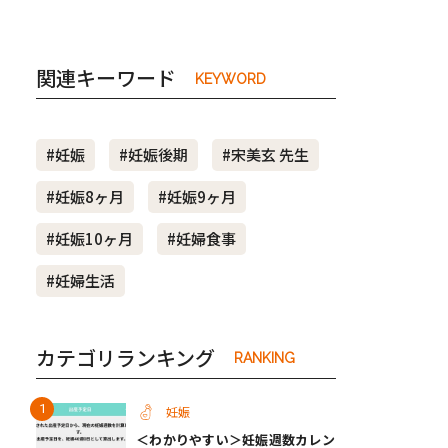
関連キーワード
KEYWORD
#妊娠
#妊娠後期
#宋美玄 先生
#妊娠8ヶ月
#妊娠9ヶ月
#妊娠10ヶ月
#妊婦食事
#妊婦生活
カテゴリランキング
RANKING
妊娠
＜わかりやすい＞妊娠週数カレン