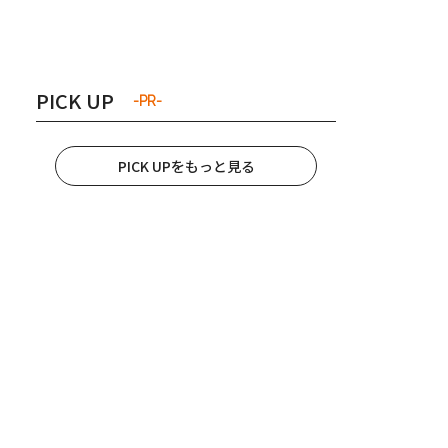
き夫婦
#産休
#育休
PICK UP
-PR-
PICK UPをもっと見る