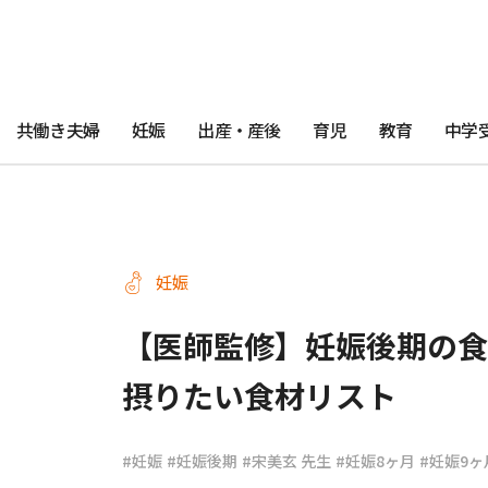
共働き夫婦
妊娠
出産・産後
育児
教育
中学
妊娠
【医師監修】妊娠後期の食
摂りたい食材リスト
#妊娠
#妊娠後期
#宋美玄 先生
#妊娠8ヶ月
#妊娠9ヶ