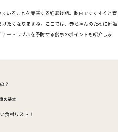
いていることを実感する妊娠後期。胎内ですくすくと育
#共働き夫婦のセブンルール
#共働
あげたくなりますね。ここでは、赤ちゃんのために妊娠
イナートラブルを予防する食事のポイントも紹介しま
ビーニュース
#マタニティニュース
の？
事の基本
たい食材リスト！