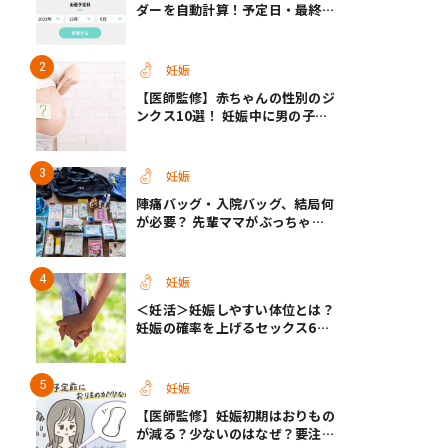
ダーを自動計算！予定日・最終生
理・セックス日から週数がわかる
【医師監修】
妊娠
【医師監修】赤ちゃんの性別のジ
ンクス10選！ 妊娠中に男の子・
女の子を知る方法＜お腹、年齢、
つわり、胎動など＞
妊娠
陣痛バッグ・入院バッグ、結局何
が必要？ 先輩ママがぶっちゃけ
る「あってよかった」「使わなか
った」もの
妊娠
＜妊活＞妊娠しやすい体位とは？
妊娠の確率を上げるセックス6つ
のヒント【医師監修】
妊娠
【医師監修】妊娠初期はおりもの
が減る？少ないのはなぜ？要注意