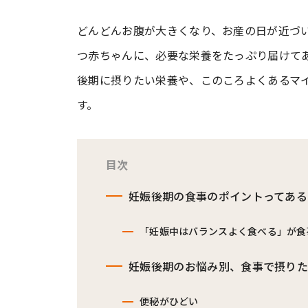
どんどんお腹が大きくなり、お産の日が近づ
#ワンオペ育児
#コミックエッセイ
つ赤ちゃんに、必要な栄養をたっぷり届けて
後期に摂りたい栄養や、このころよくあるマ
#渡邊大地の令和的ワーパパ道
#ベ
す。
目次
妊娠後期の食事のポイントってある
「妊娠中はバランスよく食べる」が食
妊娠後期のお悩み別、食事で摂り
便秘がひどい