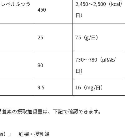
活動レベルふつう
2,450～2,500（kcal/
450
日）
25
75（g/日）
730～780（μRAE/
80
日）
9.5
16（mg/日）
栄養素の摂取推奨量は、下記で確認できます。
年版）」 妊婦・授乳婦