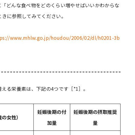
に「どんな食べ物をどのくらい増やせばいいかわからな
ときに参照してみてください。
tps://www.mhlw.go.jp/houdou/2006/02/dl/h0201-3b
える栄養素は、下記の4つです［*1］。
妊娠後期の付
妊娠後期の摂取推奨
歳の女性）
加量
量