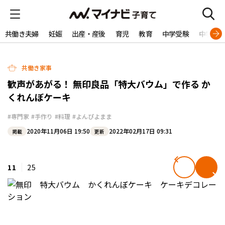
共働き夫婦
妊娠
出産・産後
育児
教育
中学受験
中学生
共働き家事
歓声があがる！ 無印良品「特大バウム」で作る か
くれんぼケーキ
#専門家
#手作り
#料理
#よんぴよまま
2020年11月06日 19:50
2022年02月17日 09:31
掲載
更新
11
25