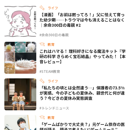
ライフ
【漫画】「お前は黙ってろ！」父に怯えて育っ
た幼少期……トラウマは今も消えることはなく
｜余命300日の毒親 #2
#余命300日の毒親
教育
これはハマる！ 理科好きになる魔法キット『学
研の科学 きらめく宝石結晶』やってみた！【本
音レビュー】
#STEAM教育
ライフ
「私たちの頃とは全然違う…」保護者の73.5%
が実感。今の子どもの夏休み、親世代と何が違
う？今どきの夏休み実態調査
#トレンドニュース
教育
「ゲームばかりで大丈夫？」元ゲーム依存の医
師が語る、親子で考えたい“ゲームルール”