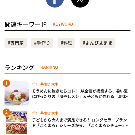
関連キーワード
KEYWORD
#専門家
#手作り
#料理
#よんぴよまま
ランキング
RANKING
共働き家事
そうめんに飽きたらコレ！ JA全農が提案する、暑い夏
にぴったりの「冷やしメシ」＆子どもが作れる「夏休み
お留守番ランチ」各3選
共働き家事
子どもから大人まで満足できる！ ロングセラーブラン
ド「こくまろ」シリーズから、「こくまろシチュー」＜
クリーム＞＜ビーフ＞が新発売