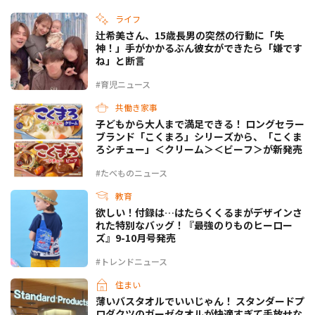
ライフ
辻希美さん、15歳長男の突然の行動に「失
神！」手がかかるぶん彼女ができたら「嫌です
ね」と断言
#育児ニュース
共働き家事
子どもから大人まで満足できる！ ロングセラー
ブランド「こくまろ」シリーズから、「こくま
ろシチュー」＜クリーム＞＜ビーフ＞が新発売
#たべものニュース
教育
欲しい！付録は…はたらくくるまがデザインさ
れた特別なバッグ！『最強のりものヒーロー
ズ』9-10月号発売
#トレンドニュース
住まい
薄いバスタオルでいいじゃん！ スタンダードプ
ロダクツのガーゼタオルが快適すぎて手放せな