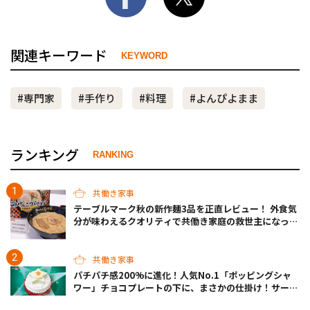
関連キーワード
KEYWORD
#専門家
#手作り
#料理
#よんぴよまま
ランキング
RANKING
共働き家事
テーブルマーク秋の新作麺3品を正直レビュー！ 外食気
分が味わえるクオリティで共働き家庭の救世主になって
くれそう♡
共働き家事
パチパチ感200%に進化！人気No.1「ポッピングシャ
ワー」チョコプレートの下に、まさかの仕掛け！サーテ
ィワンの限定ケーキが最高