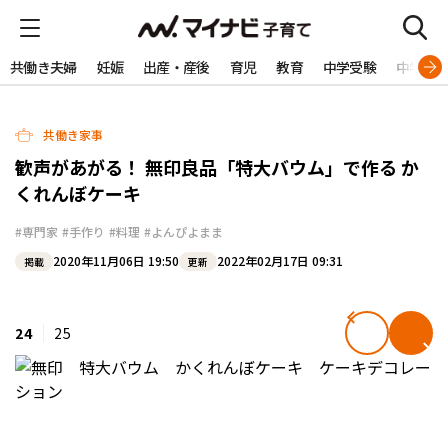
共働き夫婦
妊娠
出産・産後
育児
教育
中学受験
中学生
共働き家事
歓声があがる！ 無印良品「特大バウム」で作る か
くれんぼケーキ
#専門家
#手作り
#料理
#よんぴよまま
2020年11月06日 19:50
2022年02月17日 09:31
掲載
更新
24
25