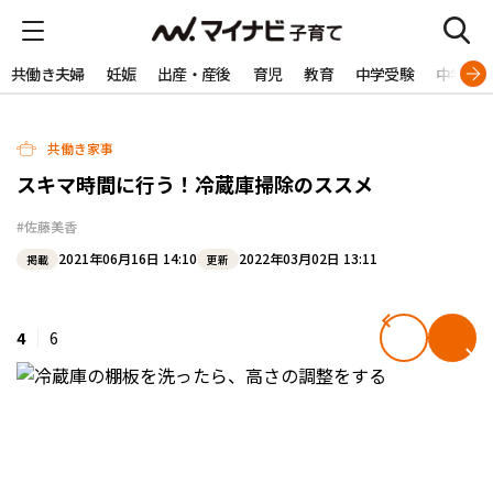
共働き夫婦
妊娠
出産・産後
育児
教育
中学受験
中学生
共働き家事
スキマ時間に行う！冷蔵庫掃除のススメ
#佐藤美香
2021年06月16日 14:10
2022年03月02日 13:11
掲載
更新
4
6