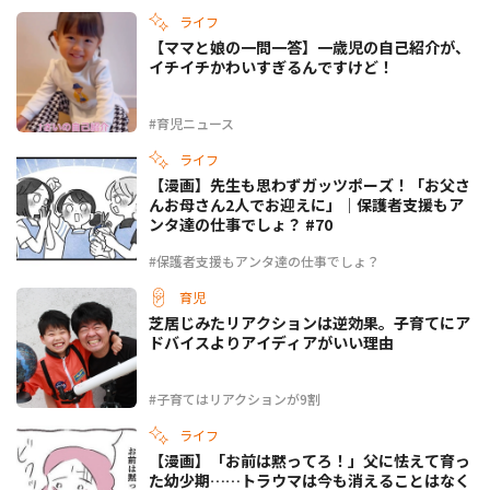
ライフ
【ママと娘の一問一答】一歳児の自己紹介が、
イチイチかわいすぎるんですけど！
#育児ニュース
ライフ
【漫画】先生も思わずガッツポーズ！「お父さ
んお母さん2人でお迎えに」｜保護者支援もア
ンタ達の仕事でしょ？ #70
#保護者支援もアンタ達の仕事でしょ？
育児
芝居じみたリアクションは逆効果。子育てにア
ドバイスよりアイディアがいい理由
#子育てはリアクションが9割
ライフ
【漫画】「お前は黙ってろ！」父に怯えて育っ
た幼少期……トラウマは今も消えることはなく