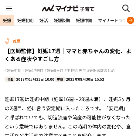
妊娠
妊娠初期
妊活
妊娠後期
妊娠中期
マイナートラブル
妊娠
【医師監修】妊娠17週｜ママと赤ちゃんの変化、よ
くある症状やすごし方
#妊娠中期
#妊娠17週目
#妊娠5ヶ月
#中林稔 先生
#妊娠週数まとめ
2019年05月31日 10:00
2023年08月30日 15:52
掲載
更新
妊娠17週は妊娠中期（妊娠16週～28週未満）、妊娠5ヶ月
の2週目、俗に言う安定期に入ったころです。「安定期」
と呼ばれていても、切迫流産や流産の可能性がなくなった
という意味ではありません。この時期の体内の変化や、食
生活など生活面で注意すべきことを紹介します。