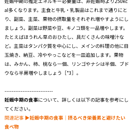
妊娠中期の推定エネルギー必要量は、非妊娠時より250kc
al多くなります。主食と牛乳・乳製品はこれまで通りにと
り、副菜、主菜、果物の摂取量をそれぞれ増やすようにし
ましょう。副菜は野菜や豆、キノコ類を一品増やします。
たとえばほうれん草のおひたし、具だくさんの味噌汁な
ど。主菜はタンパク質を中心にし、メインの料理の他に目
玉焼き、納豆、冷ややっこなどを一皿追加します。果物
は、みかん、柿、桃なら一個、リンゴやナシは半個、ブド
ウなら半房増やしましょう［*3］。
---------------------------
妊娠中期の食事
について、詳しくは以下の記事を参考にし
てください。
関連記事
▶︎妊娠中期の食事｜摂るべき栄養素と避けたい
食べ物