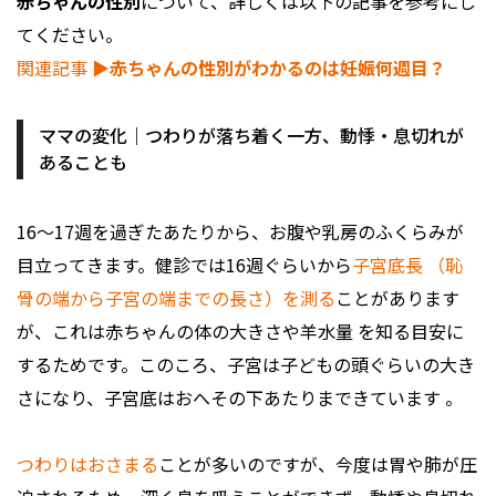
赤ちゃんの性別
について、詳しくは以下の記事を参考にし
てください。
関連記事
▶︎赤ちゃんの性別がわかるのは妊娠何週目？
ママの変化｜つわりが落ち着く一方、動悸・息切れが
あることも
16～17週を過ぎたあたりから、お腹や乳房のふくらみが
目立ってきます。健診では16週ぐらいから
子宮底長 （恥
骨の端から子宮の端までの長さ）を測る
ことがあります
が、これは赤ちゃんの体の大きさや羊水量 を知る目安に
するためです。このころ、子宮は子どもの頭ぐらいの大き
さになり、子宮底はおへその下あたりまできています 。
つわりはおさまる
ことが多いのですが、今度は胃や肺が圧