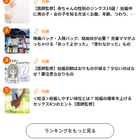
妊娠
【医師監修】赤ちゃんの性別のジンクス10選！ 妊娠中
に男の子・女の子を知る方法＜お腹、年齢、つわり、胎
動など＞
妊娠
陣痛バッグ・入院バッグ、結局何が必要？ 先輩ママがぶ
っちゃける「あってよかった」「使わなかった」もの
妊娠
【医師監修】妊娠初期はおりものが減る？少ないのはな
ぜ？要注意なおりもの
妊娠
＜妊活＞妊娠しやすい体位とは？ 妊娠の確率を上げる
セックス6つのヒント【医師監修】
ランキングをもっと見る