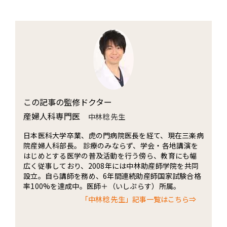
この記事の監修ドクター
産婦人科専門医
中林稔 先生
日本医科大学卒業、虎の門病院医長を経て、現在三楽病
院産婦人科部長。 診療のみならず、学会・各地講演を
はじめとする医学の普及活動を行う傍ら、教育にも幅
広く従事しており、2008年には中林助産師学院を共同
設立。自ら講師を務め、6年間連続助産師国家試験合格
率100%を達成中。医師＋（いしぷらす）所属。
「中林稔 先生」記事一覧はこちら⇒