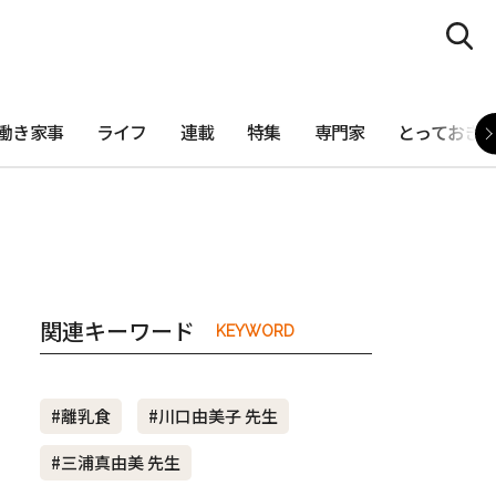
働き家事
ライフ
連載
特集
専門家
とっておき
関連キーワード
KEYWORD
#離乳食
#川口由美子 先生
#三浦真由美 先生