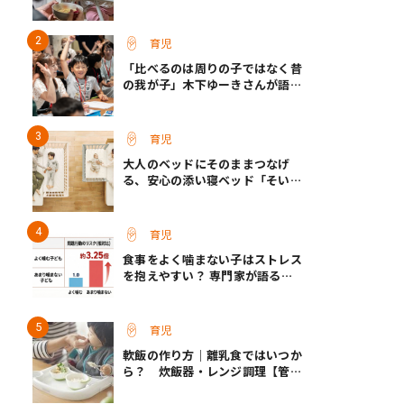
て保育士さん】
育児
「比べるのは周りの子ではなく昔
の我が子」木下ゆーきさんが語っ
た、成長ホルモン治療中のわが子
との向き合い方
育児
大人のベッドにそのままつなげ
る、安心の添い寝ベッド「そいね
ーるADプラス」登場
育児
食事をよく噛まない子はストレス
を抱えやすい？ 専門家が語る、
朝食が子どもに与える意外な影響
育児
軟飯の作り方｜離乳食ではいつか
ら？ 炊飯器・レンジ調理【管理
栄養士監修】