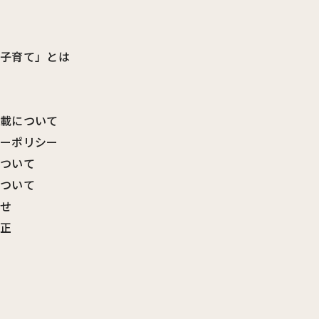
ビ子育て」とは
転載について
シーポリシー
について
について
わせ
訂正
覧