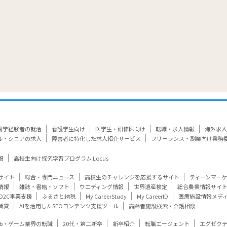
留学経験者の就活
看護学生向け
医学生・研修医向け
転職・求人情報
海外求人
ル・シニアの求人
障害者に特化した求人紹介サービス
フリーランス・副業向け業務
報
高校生向け探究学習プログラム Locus
サイト
総合・専門ニュース
高校生のチャレンジを応援するサイト
ティーンマー
情報
雑誌・書籍・ソフト
ウエディング情報
世界遺産検定
総合農業情報サイ
D2C事業支援
ふるさと納税
My CareerStudy
My CareerID
医療施設情報メデ
賃貸
AIを活用したSEOコンテンツ支援ツール
高齢者施設検索・介護相談
eb・ゲーム業界の転職
20代・第二新卒
新卒紹介
転職エージェント
エグゼク