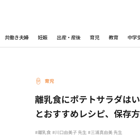
共働き夫婦
妊娠
出産・産後
育児
教育
中学
育児
離乳食にポテトサラダはい
とおすすめレシピ、保存方
#離乳食
#川口由美子 先生
#三浦真由美 先生