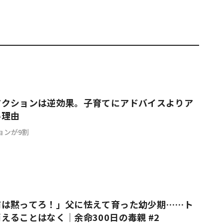
アクションは逆効果。子育てにアドバイスよりア
い理由
ョンが9割
前は黙ってろ！」父に怯えて育った幼少期……ト
えることはなく｜余命300日の毒親 #2