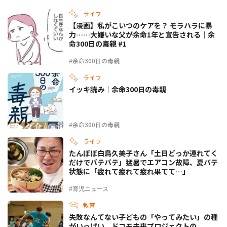
ライフ
【漫画】私がこいつのケアを？ モラハラに暴
力……大嫌いな父が余命1年と宣告される｜余
命300日の毒親 #1
#余命300日の毒親
ライフ
イッキ読み｜余命300日の毒親
#余命300日の毒親
ライフ
たんぽぽ白鳥久美子さん「土日どっか連れてく
だけでバテバテ」猛暑でエアコン故障、夏バテ
状態に「疲れて疲れて疲れ果てて…」
#育児ニュース
教育
失敗なんてない――子どもの「やってみたい」の種
がいっぱい。ドコモ未来プロジェクトの