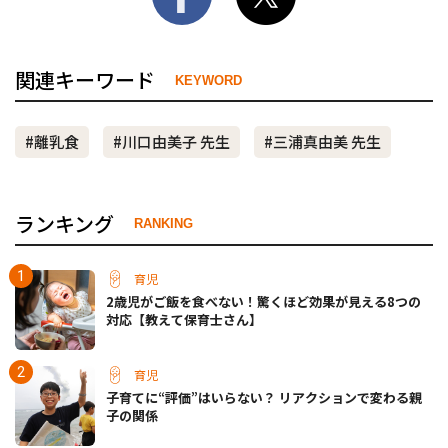
関連キーワード
KEYWORD
#離乳食
#川口由美子 先生
#三浦真由美 先生
ランキング
RANKING
育児
2歳児がご飯を食べない！驚くほど効果が見える8つの
対応【教えて保育士さん】
育児
子育てに“評価”はいらない？ リアクションで変わる親
子の関係