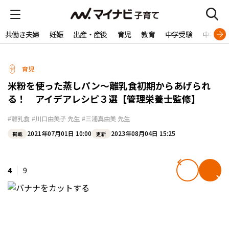
共働き夫婦
妊娠
出産・産後
育児
教育
中学受験
中学生
育児
米粉を使った蒸しパン～離乳食初期からあげられ
る！ アイデアレシピ３選【管理栄養士監修】
#離乳食
#川口由美子 先生
#三浦真由美 先生
2021年07月01日 10:00
2023年08月04日 15:25
掲載
更新
4
9