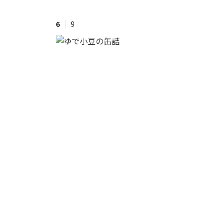
6
9
#ワンオペ育児
#コミックエッセイ
#渡邊大地の令和的ワーパパ道
#ベ