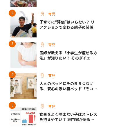
て保育士さん】
育児
子育てに“評価”はいらない？ リ
アクションで変わる親子の関係
育児
医師が教える「小学生が痩せる方
法」が知りたい！ そのダイエッ
ト方法は逆効果!?
育児
大人のベッドにそのままつなげ
る、安心の添い寝ベッド「そいね
ーるADプラス」登場
育児
食事をよく噛まない子はストレス
を抱えやすい？ 専門家が語る、
朝食が子どもに与える意外な影響