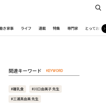
働き家事
ライフ
連載
特集
専門家
とっておき
関連キーワード
KEYWORD
#離乳食
#川口由美子 先生
#三浦真由美 先生