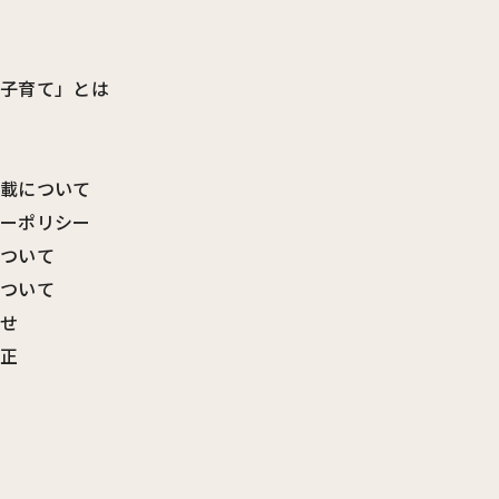
ビ子育て」とは
転載について
シーポリシー
について
について
わせ
訂正
覧