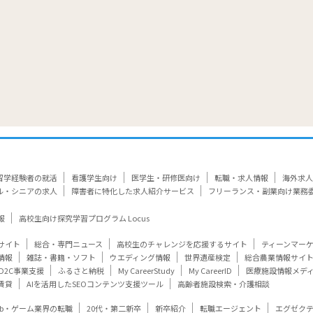
留学経験者の就活
看護学生向け
医学生・研修医向け
転職・求人情報
海外求人
ル・シニアの求人
障害者に特化した求人紹介サービス
フリーランス・副業向け業務
報
高校生向け探究学習プログラム Locus
サイト
総合・専門ニュース
高校生のチャレンジを応援するサイト
ティーンマー
情報
雑誌・書籍・ソフト
ウエディング情報
世界遺産検定
総合農業情報サイ
D2C事業支援
ふるさと納税
My CareerStudy
My CareerID
医療施設情報メデ
賃貸
AIを活用したSEOコンテンツ支援ツール
高齢者施設検索・介護相談
eb・ゲーム業界の転職
20代・第二新卒
新卒紹介
転職エージェント
エグゼク