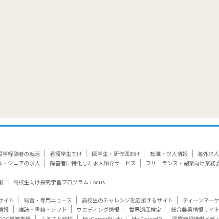
留学経験者の就活
看護学生向け
医学生・研修医向け
転職・求人情報
海外求人
ル・シニアの求人
障害者に特化した求人紹介サービス
フリーランス・副業向け業務
報
高校生向け探究学習プログラム Locus
サイト
総合・専門ニュース
高校生のチャレンジを応援するサイト
ティーンマー
情報
雑誌・書籍・ソフト
ウエディング情報
世界遺産検定
総合農業情報サイ
D2C事業支援
ふるさと納税
My CareerStudy
My CareerID
医療施設情報メデ