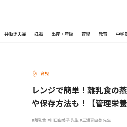
共働き夫婦
妊娠
出産・産後
育児
教育
中学
育児
レンジで簡単！離乳食の
や保存方法も！【管理栄養
#離乳食
#川口由美子 先生
#三浦真由美 先生