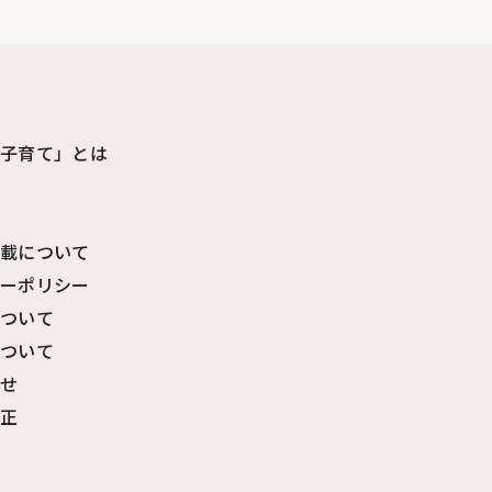
ビ子育て」とは
転載について
シーポリシー
について
について
わせ
訂正
覧