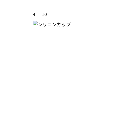
4
10
#ワンオペ育児
#コミックエッセイ
#渡邊大地の令和的ワーパパ道
#ベ