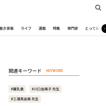
働き家事
ライフ
連載
特集
専門家
とっておき
関連キーワード
KEYWORD
#離乳食
#川口由美子 先生
#三浦真由美 先生