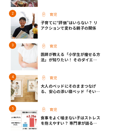
て保育士さん】
育児
子育てに“評価”はいらない？ リ
アクションで変わる親子の関係
育児
医師が教える「小学生が痩せる方
法」が知りたい！ そのダイエッ
ト方法は逆効果!?
育児
大人のベッドにそのままつなげ
る、安心の添い寝ベッド「そいね
ーるADプラス」登場
育児
食事をよく噛まない子はストレス
を抱えやすい？ 専門家が語る、
朝食が子どもに与える意外な影響