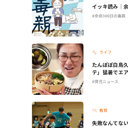
イッキ読み｜余
余命300日の毒親
ライフ
たんぽぽ白鳥
テ」猛暑でエ
てて…」
育児ニュース
教育
失敗なんてない