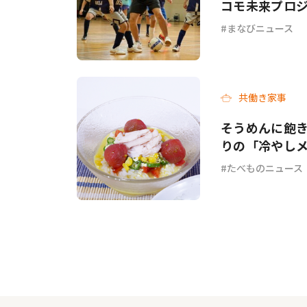
コモ未来プロジ
まなびニュース
共働き家事
そうめんに飽き
りの「冷やし
チ」各3選
たべものニュース