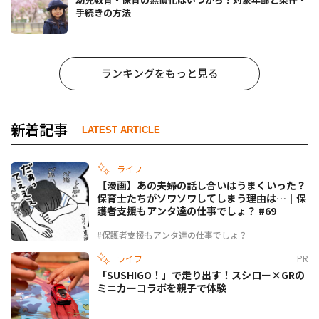
手続きの方法
ランキングをもっと見る
新着記事
LATEST ARTICLE
ライフ
【漫画】あの夫婦の話し合いはうまくいった？
保育士たちがソワソワしてしまう理由は…｜保
護者支援もアンタ達の仕事でしょ？ #69
#保護者支援もアンタ達の仕事でしょ？
ライフ
PR
「SUSHIGO！」で走り出す！スシロー×GRの
ミニカーコラボを親子で体験