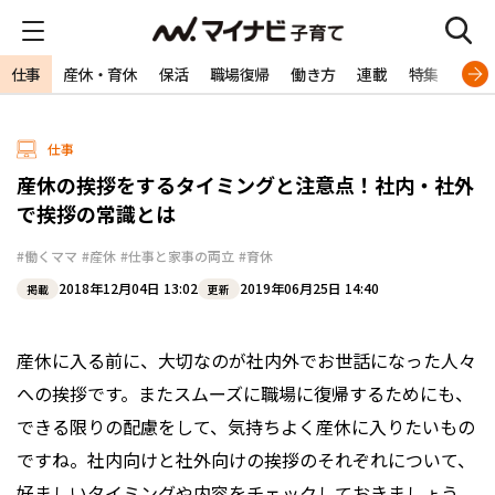
仕事
産休・育休
保活
職場復帰
働き方
連載
特集
専門
仕事
産休の挨拶をするタイミングと注意点！社内・社外
で挨拶の常識とは
#働くママ
#産休
#仕事と家事の両立
#育休
2018年12月04日 13:02
2019年06月25日 14:40
掲載
更新
産休に入る前に、大切なのが社内外でお世話になった人々
への挨拶です。またスムーズに職場に復帰するためにも、
できる限りの配慮をして、気持ちよく産休に入りたいもの
ですね。社内向けと社外向けの挨拶のそれぞれについて、
好ましいタイミングや内容をチェックしておきましょう。