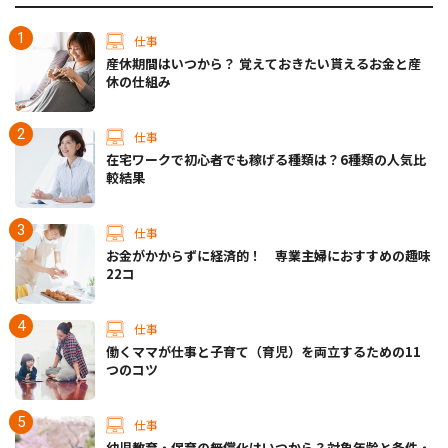
仕事
産休期間はいつから？ 覚えておきたい貰えるお金と産
休の仕組み
仕事
在宅ワークで初心者でも稼げる種類は？6種類の人気比
較結果
仕事
お金がかからずに経済的！ 専業主婦におすすめの趣味
22コ
仕事
働くママが仕事と子育て（育児）を両立するための11
つのコツ
仕事
幼児教育・保育の無償化はいつから？対象年齢と条件・