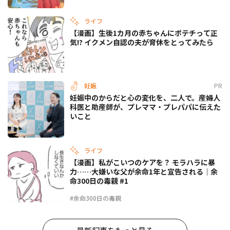
ライフ
【漫画】生後1カ月の赤ちゃんにポテチって正
気!? イクメン自認の夫が育休をとってみたら
妊娠
PR
妊娠中のからだと心の変化を、二人で。産婦人
科医と助産師が、プレママ・プレパパに伝えた
いこと
ライフ
【漫画】私がこいつのケアを？ モラハラに暴
力……大嫌いな父が余命1年と宣告される｜余
命300日の毒親 #1
#余命300日の毒親