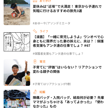
おでかけ
夏休みは“近場”で大満足！ 東京から子連れで
気軽に行けるおすすめの旅先3選
#あゆーや/アソンデミエータ
ライフ
【漫画】「一緒に育児しようよ」ワンオペで心
身ともに限界だった妻の訴えに、夫は？｜保護
者支援もアンタ達の仕事でしょ？ #67
#保護者支援もアンタ達の仕事でしょ？
育児
子育てに“評価”はいらない？ リアクションで
変わる親子の関係
#子育てはリアクションが9割
妊娠
陣痛バッグ・入院バッグ、結局何が必要？ 先輩
ママがぶっちゃける「あってよかった」「使わ
なかった」もの