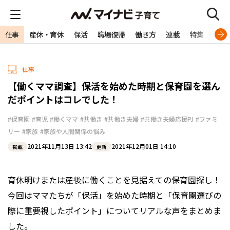
仕事
産休・育休
保活
職場復帰
働き方
連載
特集
専門
仕事
【働くママ調査】保活を始めた時期と保育園を選ん
だポイントはコレでした！
#保育園
#育児
#働くママ
#共働き
#共働き夫婦
#共働き夫婦応援PJ
#ファミ
リー
#家族
#家族や人間関係の悩み
2021年11月13日 13:42
2021年12月01日 14:10
掲載
更新
育休明けまたは産後に働くことを見据えての保育園探し！
今回はママたちが「保活」を始めた時期と「保育園選びの
際に重要視したポイント」についてリアルな声をまとめま
した。