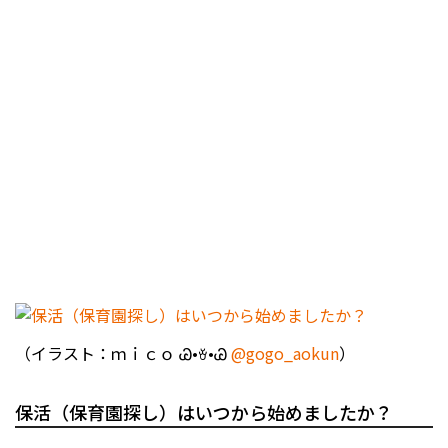
（イラスト：ｍｉｃｏ Ꮚ•ꈊ•Ꮚ
@gogo_aokun
）
保活（保育園探し）はいつから始めましたか？