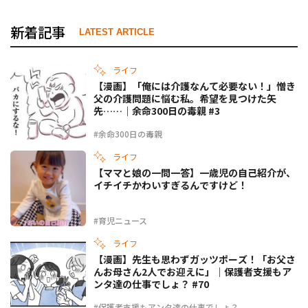
新着記事
LATEST ARTICLE
ライフ
【漫画】「俺には介護なんて必要ない！」憎き
父の介護問題に悩む私。希望を見つけた矢
先……｜余命300日の毒親 #3
#余命300日の毒親
ライフ
【ママと娘の一問一答】一歳児の自己紹介が、
イチイチかわいすぎるんですけど！
#育児ニュース
ライフ
【漫画】先生も思わずガッツポーズ！「お父さ
んお母さん2人でお迎えに」｜保護者支援もア
ンタ達の仕事でしょ？ #70
#保護者支援もアンタ達の仕事でしょ？