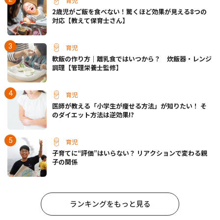
育児
2歳児がご飯を食べない！驚くほど効果が見える8つの
対応【教えて保育士さん】
育児
軟飯の作り方｜離乳食ではいつから？ 炊飯器・レンジ
調理【管理栄養士監修】
育児
医師が教える「小学生が痩せる方法」が知りたい！ そ
のダイエット方法は逆効果!?
育児
子育てに“評価”はいらない？ リアクションで変わる親
子の関係
ランキングをもっと見る