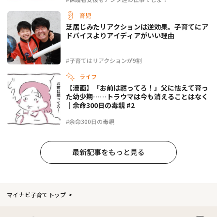
育児
芝居じみたリアクションは逆効果。子育てにア
ドバイスよりアイディアがいい理由
#子育てはリアクションが9割
ライフ
【漫画】「お前は黙ってろ！」父に怯えて育っ
た幼少期……トラウマは今も消えることはなく
｜余命300日の毒親 #2
#余命300日の毒親
最新記事をもっと見る
マイナビ子育てトップ