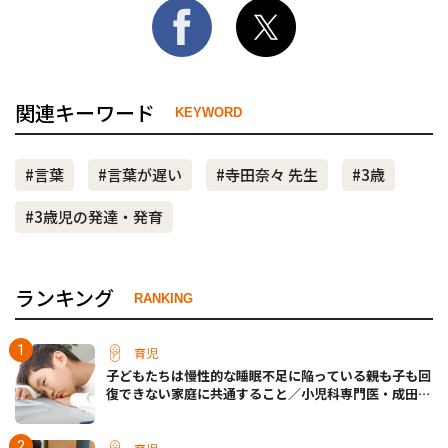
関連キーワード
KEYWORD
#言葉
#言葉が遅い
#寺田奈々 先生
#3歳
#3歳児の発達・発育
ランキング
RANKING
育児
子どもたちは慢性的な睡眠不足に陥っている――親も子も回
復できない家庭に共通すること／小児科専門医・成田奈
緒子先生