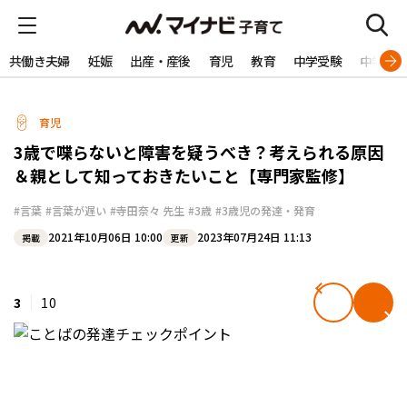
共働き夫婦
妊娠
出産・産後
育児
教育
中学受験
中学生
育児
3歳で喋らないと障害を疑うべき？考えられる原因
＆親として知っておきたいこと【専門家監修】
#言葉
#言葉が遅い
#寺田奈々 先生
#3歳
#3歳児の発達・発育
2021年10月06日 10:00
2023年07月24日 11:13
掲載
更新
3
10