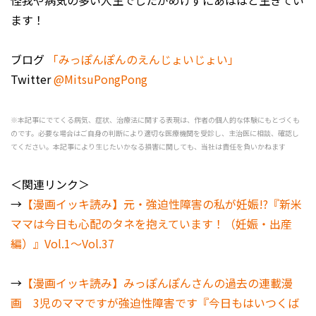
怪我や病気の多い人生でしたがめげずにあははと生きてい
ます！
ブログ
「みっぽんぽんのえんじょいじょい」
Twitter
@MitsuPongPong
※本記事にでてくる病気、症状、治療法に関する表現は、作者の個人的な体験にもとづくも
のです。必要な場合はご自身の判断により適切な医療機関を受診し、主治医に相談、確認し
てください。本記事により生じたいかなる損害に関しても、当社は責任を負いかねます
＜関連リンク＞
→
【漫画イッキ読み】元・強迫性障害の私が妊娠!?『新米
ママは今日も心配のタネを抱えています！（妊娠・出産
編）』Vol.1～Vol.37
→
【漫画イッキ読み】みっぽんぽんさんの過去の連載漫
画 3児のママですが強迫性障害です『今日もはいつくば