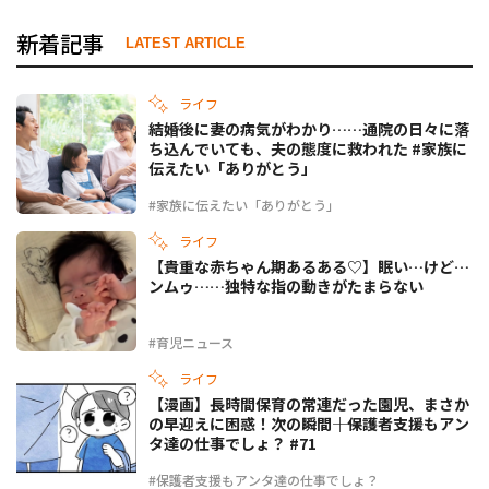
新着記事
LATEST ARTICLE
ライフ
結婚後に妻の病気がわかり……通院の日々に落
ち込んでいても、夫の態度に救われた #家族に
伝えたい「ありがとう」
#家族に伝えたい「ありがとう」
ライフ
【貴重な赤ちゃん期あるある♡】眠い…けど…
ンムゥ……独特な指の動きがたまらない
#育児ニュース
ライフ
【漫画】長時間保育の常連だった園児、まさか
の早迎えに困惑！次の瞬間――｜保護者支援もアン
タ達の仕事でしょ？ #71
#保護者支援もアンタ達の仕事でしょ？