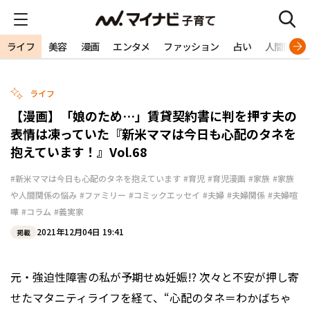
ライフ
美容
漫画
エンタメ
ファッション
占い
人間関係
ライフ
【漫画】「娘のため…」賃貸契約書に判を押す夫の
表情は凍っていた『新米ママは今日も心配のタネを
抱えています！』Vol.68
#新米ママは今日も心配のタネを抱えています
#育児
#育児漫画
#家族
#家族
や人間関係の悩み
#ファミリー
#コミックエッセイ
#夫婦
#夫婦関係
#夫婦喧
嘩
#コラム
#義実家
2021年12月04日 19:41
掲載
元・強迫性障害の私が予期せぬ妊娠!? 次々と不安が押し寄
せたマタニティライフを経て、“心配のタネ＝わかばちゃ