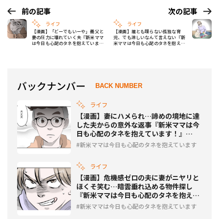
前の記事
次の記事
ライフ
ライフ
【漫画】「どーでもいーや」義父と
【漫画】誰とも喋らない孤独な育
妻の圧力に壊れていく夫『新米ママ
児、でも淋しいなんて言えない『新
は今日も心配のタネを抱えていま
米ママは今日も心配のタネを抱えて
す！』Vol.67
います！』Vol.69
バックナンバー
BACK NUMBER
ライフ
【漫画】妻にハメられ…諦めの境地に達
した夫からの意外な返事『新米ママは今
日も心配のタネを抱えています！』
Vol.66
新米ママは今日も心配のタネを抱えています
ライフ
【漫画】危機感ゼロの夫に妻がニヤリと
ほくそ笑む…暗雲垂れ込める物件探し
『新米ママは今日も心配のタネを抱えて
います！』Vol.65
新米ママは今日も心配のタネを抱えています