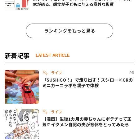
家が語る、朝食が子どもに与える意外な影響
ランキングをもっと見る
新着記事
LATEST ARTICLE
ライフ
PR
「SUSHIGO！」で走り出す！スシロー×GRの
ミニカーコラボを親子で体験
ライフ
【漫画】生後1カ月の赤ちゃんにポテチって正
気!? イクメン自認の夫が育休をとってみたら