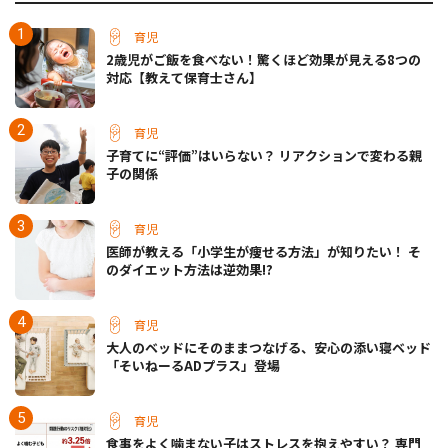
育児
2歳児がご飯を食べない！驚くほど効果が見える8つの
対応【教えて保育士さん】
育児
子育てに“評価”はいらない？ リアクションで変わる親
子の関係
育児
医師が教える「小学生が痩せる方法」が知りたい！ そ
のダイエット方法は逆効果!?
育児
大人のベッドにそのままつなげる、安心の添い寝ベッド
「そいねーるADプラス」登場
育児
食事をよく噛まない子はストレスを抱えやすい？ 専門