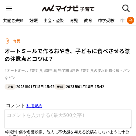
共働き夫婦
妊娠
出産・産後
育児
教育
中学受験
中学生
育児
オートミールで作るおやき、子どもに食べさせる際
の注意点とコツは？
#オートミール
#離乳食
#離乳食 完了期
#料理
#離乳食の炭水化物＜麺・パン
など＞
2023年01月18日 15:42
2023年01月18日 15:42
掲載
更新