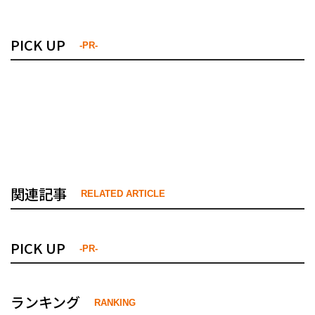
PICK UP
-PR-
関連記事
RELATED ARTICLE
PICK UP
-PR-
ランキング
RANKING