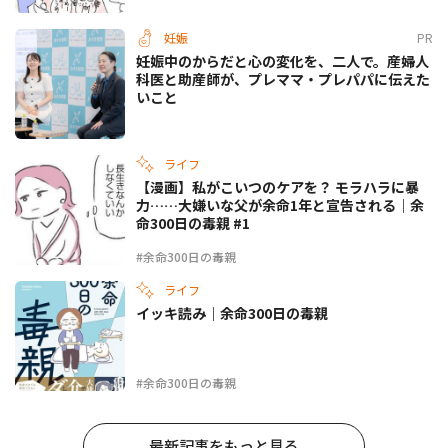
妊娠
PR
妊娠中のからだと心の変化を、二人で。産婦人
科医と助産師が、プレママ・プレパパに伝えた
いこと
ライフ
【漫画】私がこいつのケアを？ モラハラに暴
力……大嫌いな父が余命1年と宣告される｜余
命300日の毒親 #1
#余命300日の毒親
ライフ
イッキ読み｜余命300日の毒親
#余命300日の毒親
最新記事をもっと見る