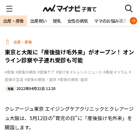
出産・産後
出産祝い
授乳
女性の病気
ママのお悩み漢方相談
出産・産後
東京と大阪に「産後抜け毛外来」がオープン！ オン
ライン診察や子連れ受診も可能
#産後
#産後の病気
#産後ケア
#抜け毛
#トレンドニュース
#美容
#コラム
#
産後の生活
#産後の病気・症状
#産後の病気･症状
2022年04月21日 12:20
掲載
クレアージュ東京 エイジングケアクリニックとクレアージ
ュ大阪は、5月12日の"育児の日"に「産後抜け毛外来」を
開設します。