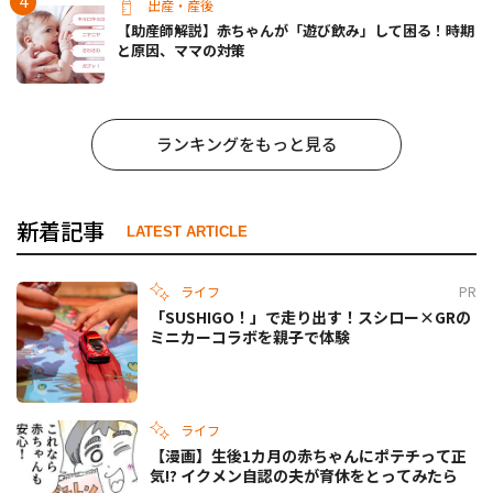
出産・産後
【助産師解説】赤ちゃんが「遊び飲み」して困る！時期
と原因、ママの対策
ランキングをもっと見る
新着記事
LATEST ARTICLE
ライフ
PR
「SUSHIGO！」で走り出す！スシロー×GRの
ミニカーコラボを親子で体験
ライフ
【漫画】生後1カ月の赤ちゃんにポテチって正
気!? イクメン自認の夫が育休をとってみたら