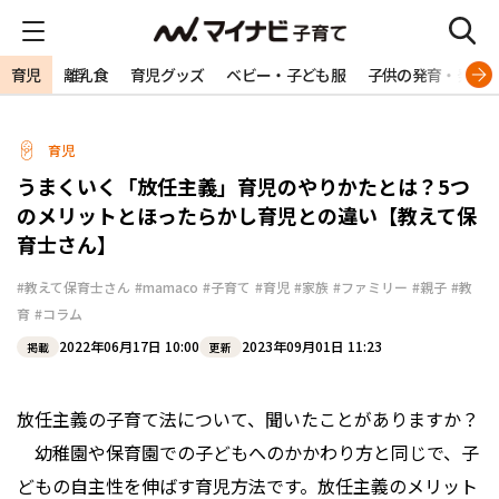
育児
離乳食
育児グッズ
ベビー・子ども服
子供の発育・発達
育児
うまくいく「放任主義」育児のやりかたとは？5つ
のメリットとほったらかし育児との違い【教えて保
育士さん】
#教えて保育士さん
#mamaco
#子育て
#育児
#家族
#ファミリー
#親子
#教
育
#コラム
2022年06月17日 10:00
2023年09月01日 11:23
掲載
更新
放任主義の子育て法について、聞いたことがありますか？
幼稚園や保育園での子どもへのかかわり方と同じで、子
どもの自主性を伸ばす育児方法です。放任主義のメリット