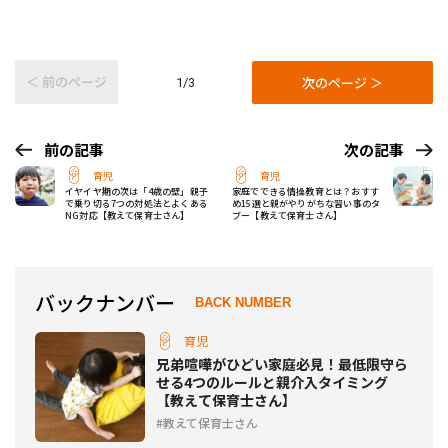
＜ 前のページ
次のページ ＞
1/3
前の記事
次の記事
育児
育児
イヤイヤ期の次は「4歳の壁」親子
家庭でできる情操教育とは？おすす
で乗り切る7つの対処法とよくある
め15選と親がやりがちな習い事のタ
NG対応【教えて保育士さん】
ブー【教えて保育士さん】
バックナンバー
BACK NUMBER
育児
兄弟喧嘩がひどい家庭必見！最低限守ら
せる4つのルールと親介入タイミング
【教えて保育士さん】
教えて保育士さん