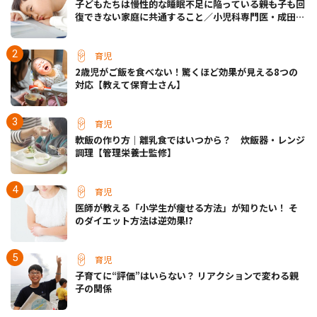
子どもたちは慢性的な睡眠不足に陥っている――親も子も回
復できない家庭に共通すること／小児科専門医・成田奈
緒子先生
育児
2歳児がご飯を食べない！驚くほど効果が見える8つの
対応【教えて保育士さん】
育児
軟飯の作り方｜離乳食ではいつから？ 炊飯器・レンジ
調理【管理栄養士監修】
育児
医師が教える「小学生が痩せる方法」が知りたい！ そ
のダイエット方法は逆効果!?
育児
子育てに“評価”はいらない？ リアクションで変わる親
子の関係