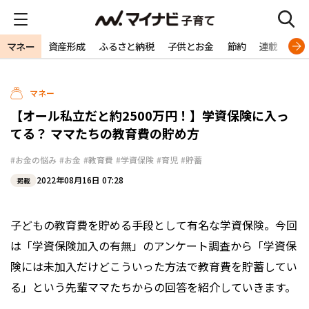
マネー
資産形成
ふるさと納税
子供とお金
節約
連載
特
マネー
【オール私立だと約2500万円！】学資保険に入っ
てる？ ママたちの教育費の貯め方
#お金の悩み
#お金
#教育費
#学資保険
#育児
#貯蓄
2022年08月16日 07:28
掲載
子どもの教育費を貯める手段として有名な学資保険。今回
は「学資保険加入の有無」のアンケート調査から「学資保
険には未加入だけどこういった方法で教育費を貯蓄してい
る」という先輩ママたちからの回答を紹介していきます。