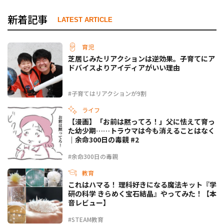
新着記事
LATEST ARTICLE
育児
芝居じみたリアクションは逆効果。子育てにア
ドバイスよりアイディアがいい理由
#子育てはリアクションが9割
ライフ
【漫画】「お前は黙ってろ！」父に怯えて育っ
た幼少期……トラウマは今も消えることはなく
｜余命300日の毒親 #2
#余命300日の毒親
教育
これはハマる！ 理科好きになる魔法キット『学
研の科学 きらめく宝石結晶』やってみた！【本
音レビュー】
#STEAM教育