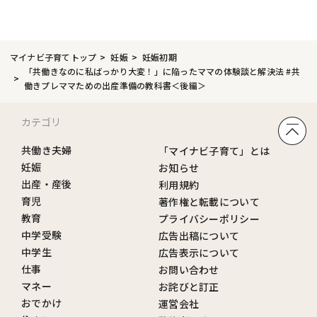
マイナビ子育てトップ
妊娠
妊娠初期
「共働きなのに私ばっかり大変！」に陥ったママの体験談と解決法 #共
働きプレママための出産準備の教科書＜後編＞
カテゴリ
共働き夫婦
「マイナビ子育て」とは
妊娠
お知らせ
出産・産後
利用規約
育児
著作権と転載について
教育
プライバシーポリシー
中学受験
広告出稿について
中学生
広告表示について
仕事
お問い合わせ
マネー
お詫びと訂正
おでかけ
運営会社