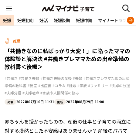
妊娠
妊娠初期
妊活
妊娠後期
妊娠中期
マイナートラブル
妊娠
「共働きなのに私ばっかり大変！」に陥ったママの
体験談と解決法 #共働きプレママための出産準備の
教科書＜後編＞
#共働き
#共働き夫婦
#共働き夫婦の産後
#夫婦
#共働きプレママための出産
準備の教科書
#出産
#出産後
#コラム
#妊娠
#家族
#ファミリー
#夫婦の分担
#夫婦分担
#夫婦喧嘩
#家族や人間関係の悩み
2022年07月10日 11:31
2022年08月29日 11:00
掲載
更新
赤ちゃんを授かったものの、産後の仕事と子育ての両立に
対する漠然とした不安感はありませんか？ 産後のパパマ