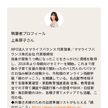
執筆者プロフィール
上条厚子さん
NPO法人ママライフバランス 代表理事／ママライフバ
ランス株式会社 代表取締役
自身が産後うつ病になったことをきっかけに資格を取得
し、2016年より母親向けセミナーを開始。これまで産
後の子育て支援の現場で関わったのべ1万人のパパママ
のお悩み解決の経験から、令和版のオンライン両親学
級「親のがっこう」を開講している。名古屋市地域子
育て支援事業運営・家庭教育推進委員 従事。教育委員
会での子育て講座や国連行事への登壇やNHK・日経新
聞・毎日新聞のほか、各種子育てメディアでも活躍。二
児の母。
◆共働き夫婦のための出産準備リストがもらえる「親
のがっこう」
https://www.oyanogakkou.jp/