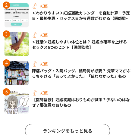
妊娠
＜わかりやすい＞妊娠週数カレンダーを自動計算！予定
日・最終生理・セックス日から週数がわかる【医師監
修】
妊娠
＜妊活＞妊娠しやすい体位とは？ 妊娠の確率を上げる
セックス6つのヒント【医師監修】
妊娠
陣痛バッグ・入院バッグ、結局何が必要？ 先輩ママがぶ
っちゃける「あってよかった」「使わなかった」もの
妊娠
【医師監修】妊娠初期はおりものが減る？少ないのはな
ぜ？要注意なおりもの
ランキングをもっと見る