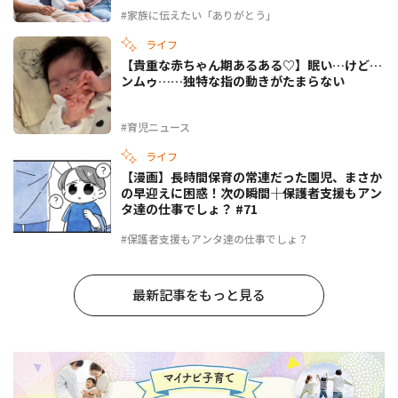
#家族に伝えたい「ありがとう」
ライフ
【貴重な赤ちゃん期あるある♡】眠い…けど…
ンムゥ……独特な指の動きがたまらない
#育児ニュース
ライフ
【漫画】長時間保育の常連だった園児、まさか
の早迎えに困惑！次の瞬間――｜保護者支援もアン
タ達の仕事でしょ？ #71
#保護者支援もアンタ達の仕事でしょ？
最新記事をもっと見る