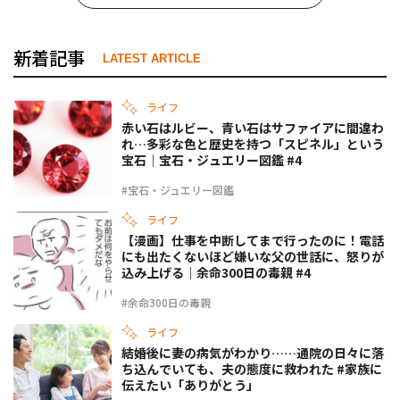
新着記事
LATEST ARTICLE
ライフ
赤い石はルビー、青い石はサファイアに間違わ
れ…多彩な色と歴史を持つ「スピネル」という
宝石｜宝石・ジュエリー図鑑 #4
#宝石・ジュエリー図鑑
ライフ
【漫画】仕事を中断してまで行ったのに！電話
にも出たくないほど嫌いな父の世話に、怒りが
込み上げる｜余命300日の毒親 #4
#余命300日の毒親
ライフ
結婚後に妻の病気がわかり……通院の日々に落
ち込んでいても、夫の態度に救われた #家族に
伝えたい「ありがとう」