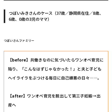
つぼいみきさんのケース（37歳／静岡県在住／8歳、
6歳、0歳の3児のママ）
つぼいさんファミリー
【before】
共働きなのに気づいたらワンオペ育児に
陥り、「こんなはずじゃなかった！」と夫と子ども
へイライラをぶつける毎日に自己嫌悪の日々……。
【after】
ワンオペ育児を脱出して第三子妊娠→出
産へ