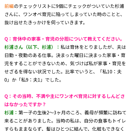
前編
のチェックリストに9個にチェックがついていた杉浦
さんに、ワンオペ育児に陥ってしまっていた時のことと、
抜け出せたきっかけを伺っていきます。
Q：育休中の家事・育児の分担について教えてください。
杉浦さん（以下、杉浦）：
私は育休をとりましたが、夫は
日勤・夜勤のある仕事。決まった曜日に決まった家事・育
児をすることができないため、気づけば私が家事・育児を
せざるを得ない状況でした。比率でいうと、「私10：夫
0」か「私9：夫1」でした。
Q：その当時、不満や主にワンオペ育児に対するしんどさ
はなかったですか？
杉浦：
第一子の生後2～3ヶ月のころ、義母が頻繁に訪ねて
来ることがありました。当時の私は、自分の食事もトイレ
すらもままならず、髪はひとつに結んで、化粧もできなく