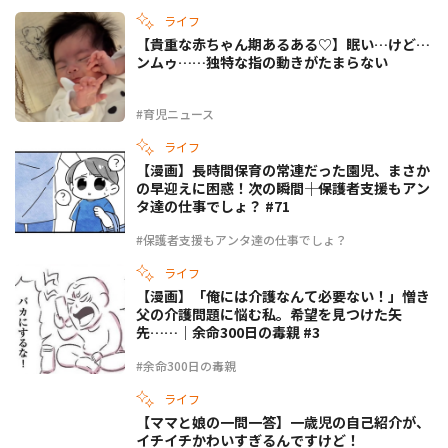
ライフ
【貴重な赤ちゃん期あるある♡】眠い…けど…
ンムゥ……独特な指の動きがたまらない
#育児ニュース
ライフ
【漫画】長時間保育の常連だった園児、まさか
の早迎えに困惑！次の瞬間――｜保護者支援もアン
タ達の仕事でしょ？ #71
#保護者支援もアンタ達の仕事でしょ？
ライフ
【漫画】「俺には介護なんて必要ない！」憎き
父の介護問題に悩む私。希望を見つけた矢
先……｜余命300日の毒親 #3
#余命300日の毒親
ライフ
【ママと娘の一問一答】一歳児の自己紹介が、
イチイチかわいすぎるんですけど！