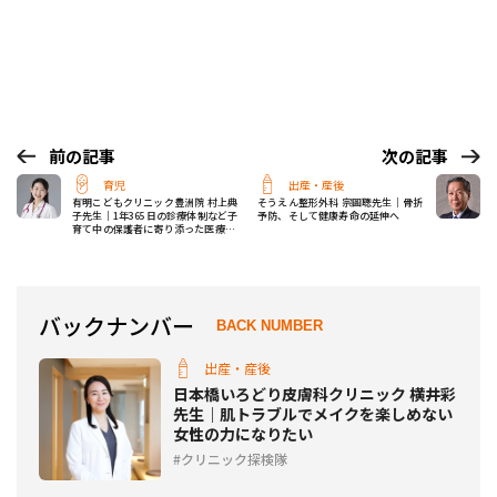
前の記事
次の記事
育児
出産・産後
有明こどもクリニック豊洲院 村上典
そうえん整形外科 宗圓聰先生｜骨折
子先生｜1年365日の診療体制など子
予防、そして健康寿命の延伸へ
育て中の保護者に寄り添った医療を
大切に
バックナンバー
BACK NUMBER
出産・産後
日本橋いろどり皮膚科クリニック 横井彩
先生｜肌トラブルでメイクを楽しめない
女性の力になりたい
クリニック探検隊