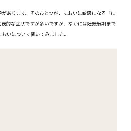
類があります。そのひとつが、においに敏感になる「に
#共働き夫婦のセブンルール
#共働
代表的な症状ですが多いですが、なかには妊娠後期まで
においについて聞いてみました。
ビーニュース
#マタニティニュース