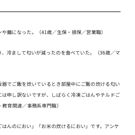
や麺になった。（41歳／生保・損保／営業職）
、冷まして匂いが減ったのを食べていた。（36歳／マ
飯器でご飯を炊いているとき部屋中にご飯の炊ける匂い
には申し訳ないですが、しばらく冷凍ごはんやチルドご
・教育関連／事務系専門職）
ごはんのにおい」「お米の炊けるにおい」です。アンケ