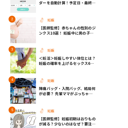
ダーを自動計算！予定日・最終生
理・セックス日から週数がわかる
【医師監修】
妊娠
【医師監修】赤ちゃんの性別のジ
ンクス10選！ 妊娠中に男の子・
女の子を知る方法＜お腹、年齢、
つわり、胎動など＞
妊娠
＜妊活＞妊娠しやすい体位とは？
妊娠の確率を上げるセックス6つ
のヒント【医師監修】
妊娠
陣痛バッグ・入院バッグ、結局何
が必要？ 先輩ママがぶっちゃけ
る「あってよかった」「使わなか
った」もの
妊娠
【医師監修】妊娠初期はおりもの
が減る？少ないのはなぜ？要注意