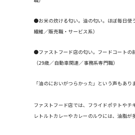
職）
●お米の炊ける匂い。油の匂い。ほぼ毎日使う
繊維／販売職・サービス系）
●ファストフード店の匂い。フードコートの
（29歳／自動車関連／事務系専門職）
「油のにおいがつらかった」という声もあり
ファストフード店では、フライドポテトやチ
レトルトカレーやカレーのルウには、油脂が