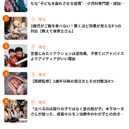
ちな“子どもを疲れさせる習慣”／小児科専門医・成田奈
緒子先生
育児
2歳児がご飯を食べない！驚くほど効果が見える8つの
対応【教えて保育士さん】
育児
芝居じみたリアクションは逆効果。子育てにアドバイス
よりアイディアがいい理由
育児
【医師監修】1歳半以降の夜泣きとその対策法4つ
育児
「比べるのは周りの子ではなく昔の我が子」木下ゆーき
さんが語った、成長ホルモン治療中のわが子との向き合
い方