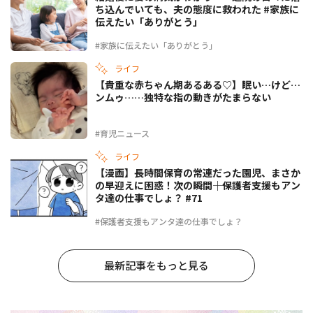
ち込んでいても、夫の態度に救われた #家族に
伝えたい「ありがとう」
#家族に伝えたい「ありがとう」
ライフ
【貴重な赤ちゃん期あるある♡】眠い…けど…
ンムゥ……独特な指の動きがたまらない
#育児ニュース
ライフ
【漫画】長時間保育の常連だった園児、まさか
の早迎えに困惑！次の瞬間――｜保護者支援もアン
タ達の仕事でしょ？ #71
#保護者支援もアンタ達の仕事でしょ？
最新記事をもっと見る