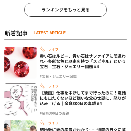
ランキングをもっと見る
新着記事
LATEST ARTICLE
ライフ
赤い石はルビー、青い石はサファイアに間違わ
れ…多彩な色と歴史を持つ「スピネル」という
宝石｜宝石・ジュエリー図鑑 #4
#宝石・ジュエリー図鑑
ライフ
【漫画】仕事を中断してまで行ったのに！電話
にも出たくないほど嫌いな父の世話に、怒りが
込み上げる｜余命300日の毒親 #4
#余命300日の毒親
ライフ
結婚後に妻の病気がわかり……通院の日々に落