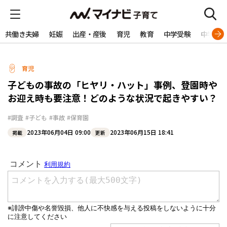
共働き夫婦
妊娠
出産・産後
育児
教育
中学受験
中学生
育児
子どもの事故の「ヒヤリ・ハット」事例、登園時や
お迎え時も要注意！どのような状況で起きやすい？
#調査
#子ども
#事故
#保育園
2023年06月04日 09:00
2023年06月15日 18:41
掲載
更新