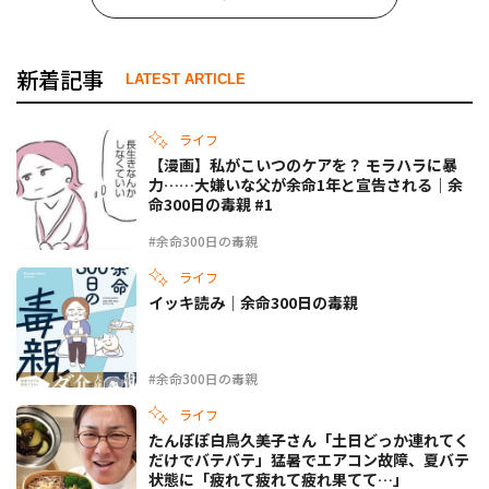
新着記事
LATEST ARTICLE
ライフ
【漫画】私がこいつのケアを？ モラハラに暴
力……大嫌いな父が余命1年と宣告される｜余
命300日の毒親 #1
#余命300日の毒親
ライフ
イッキ読み｜余命300日の毒親
#余命300日の毒親
ライフ
たんぽぽ白鳥久美子さん「土日どっか連れてく
だけでバテバテ」猛暑でエアコン故障、夏バテ
状態に「疲れて疲れて疲れ果てて…」