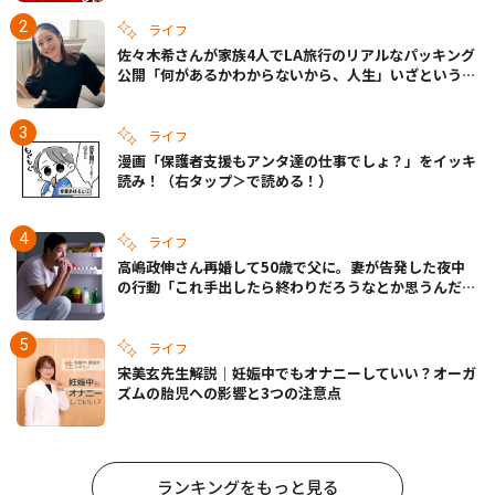
ライフ
佐々木希さんが家族4人でLA旅行のリアルなパッキング
公開「何があるかわからないから、人生」いざというと
きの備えも
ライフ
漫画「保護者支援もアンタ達の仕事でしょ？」をイッキ
読み！（右タップ＞で読める！）
ライフ
高嶋政伸さん再婚して50歳で父に。妻が告発した夜中
の行動「これ手出したら終わりだろうなとか思うんだけ
ども……」
ライフ
宋美玄先生解説｜妊娠中でもオナニーしていい？オーガ
ズムの胎児への影響と3つの注意点
ランキングをもっと見る