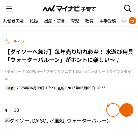
共働き夫婦
妊娠
出産・産後
育児
教育
中学受験
中学生
ライフ
【ダイソーへ急げ】毎年売り切れ必至！ 水遊び用具
「ウォーターバルーン」がホントに楽しい～♪
#ダイソー
#100円均一
#プチプラマニア主婦ao
#ファミリー
#ライフスタイ
ル
2023年06月09日 17:23
2023年06月09日 18:35
掲載
更新
4
10