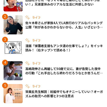
い！」兄弟夏休みのリアルな生活に共感しかない
ライフ
佐々木希さんが家族4人でLA旅行のリアルなパッキング
公開「何があるかわからないから、人生」いざというと
きの備えも
ライフ
漫画「保護者支援もアンタ達の仕事でしょ？」をイッキ
読み！（右タップ＞で読める！）
ライフ
高嶋政伸さん再婚して50歳で父に。妻が告発した夜中
の行動「これ手出したら終わりだろうなとか思うんだけ
ども……」
ライフ
宋美玄先生解説｜妊娠中でもオナニーしていい？オーガ
ズムの胎児への影響と3つの注意点