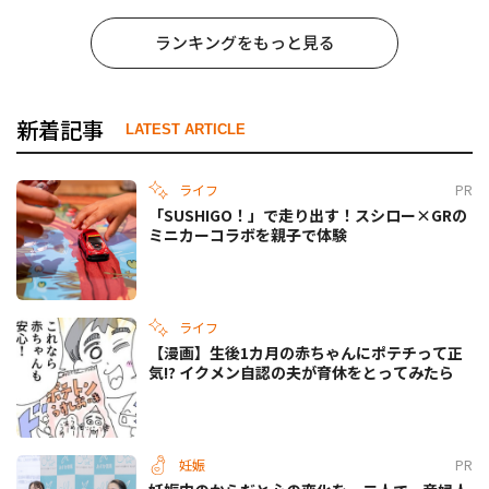
ランキングをもっと見る
新着記事
LATEST ARTICLE
ライフ
PR
「SUSHIGO！」で走り出す！スシロー×GRの
ミニカーコラボを親子で体験
ライフ
【漫画】生後1カ月の赤ちゃんにポテチって正
気!? イクメン自認の夫が育休をとってみたら
妊娠
PR