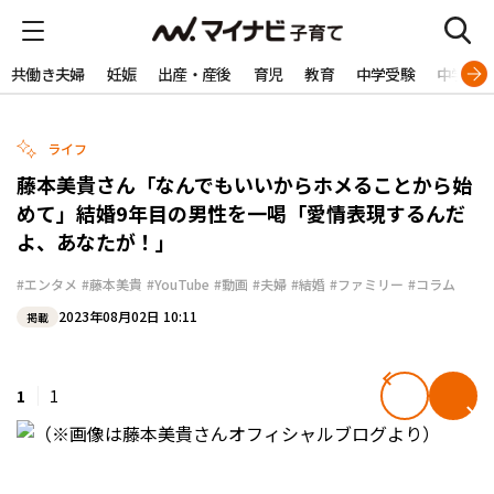
共働き夫婦
妊娠
出産・産後
育児
教育
中学受験
中学生
ライフ
藤本美貴さん「なんでもいいからホメることから始
めて」結婚9年目の男性を一喝「愛情表現するんだ
よ、あなたが！」
#エンタメ
#藤本美貴
#YouTube
#動画
#夫婦
#結婚
#ファミリー
#コラム
2023年08月02日 10:11
掲載
1
1