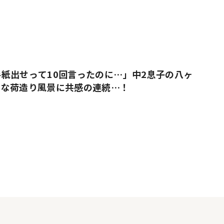
紙出せって10回言ったのに…」中2息子の八ヶ
ルな荷造り風景に共感の連続…！