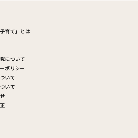
ビ子育て」とは
転載について
シーポリシー
について
について
わせ
訂正
覧