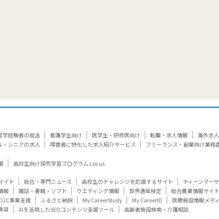
留学経験者の就活
看護学生向け
医学生・研修医向け
転職・求人情報
海外求人
ル・シニアの求人
障害者に特化した求人紹介サービス
フリーランス・副業向け業務
報
高校生向け探究学習プログラム Locus
サイト
総合・専門ニュース
高校生のチャレンジを応援するサイト
ティーンマー
情報
雑誌・書籍・ソフト
ウエディング情報
世界遺産検定
総合農業情報サイ
D2C事業支援
ふるさと納税
My CareerStudy
My CareerID
医療施設情報メデ
賃貸
AIを活用したSEOコンテンツ支援ツール
高齢者施設検索・介護相談