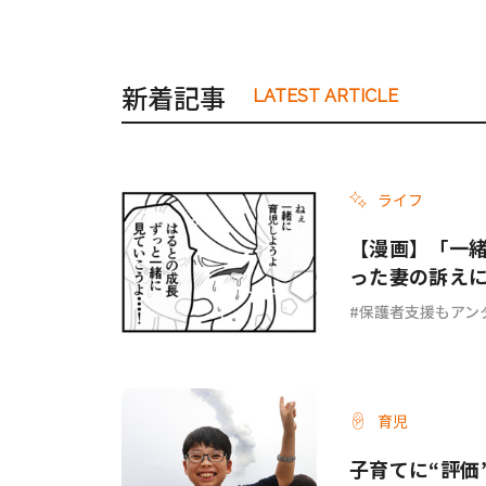
新着記事
LATEST ARTICLE
ライフ
【漫画】「一
った妻の訴え
ょ？ #67
保護者支援もアン
育児
子育てに“評価