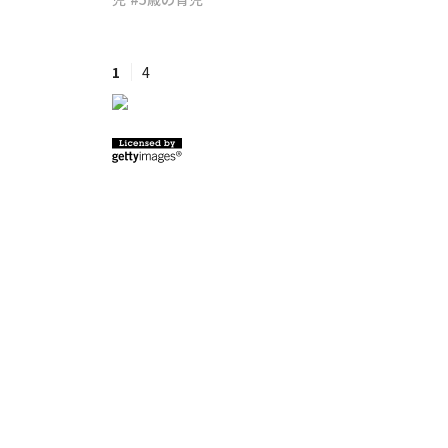
#ワンオペ育児
#コミックエッセイ
1
4
#渡邊大地の令和的ワーパパ道
#ベ