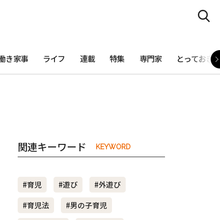
働き家事
ライフ
連載
特集
専門家
とっておき
関連キーワード
KEYWORD
#育児
#遊び
#外遊び
#育児法
#男の子育児