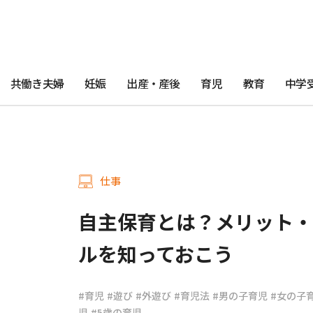
共働き夫婦
妊娠
出産・産後
育児
教育
中学
仕事
自主保育とは？メリット・
ルを知っておこう
#育児
#遊び
#外遊び
#育児法
#男の子育児
#女の子
児
#5歳の育児