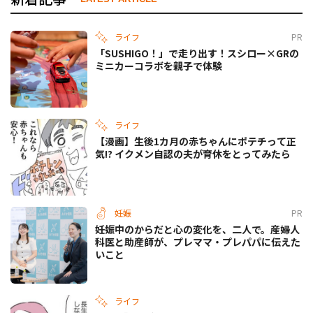
ライフ
PR
「SUSHIGO！」で走り出す！スシロー×GRの
ミニカーコラボを親子で体験
ライフ
【漫画】生後1カ月の赤ちゃんにポテチって正
気!? イクメン自認の夫が育休をとってみたら
妊娠
PR
妊娠中のからだと心の変化を、二人で。産婦人
科医と助産師が、プレママ・プレパパに伝えた
いこと
ライフ