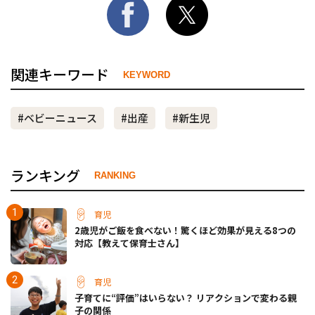
関連キーワード
KEYWORD
#ベビーニュース
#出産
#新生児
ランキング
RANKING
育児
2歳児がご飯を食べない！驚くほど効果が見える8つの
対応【教えて保育士さん】
育児
子育てに“評価”はいらない？ リアクションで変わる親
子の関係