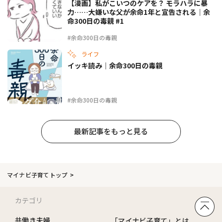
【漫画】私がこいつのケアを？ モラハラに暴
力……大嫌いな父が余命1年と宣告される｜余
命300日の毒親 #1
#余命300日の毒親
ライフ
イッキ読み｜余命300日の毒親
#余命300日の毒親
最新記事をもっと見る
マイナビ子育てトップ
カテゴリ
共働き夫婦
「マイナビ子育て」とは