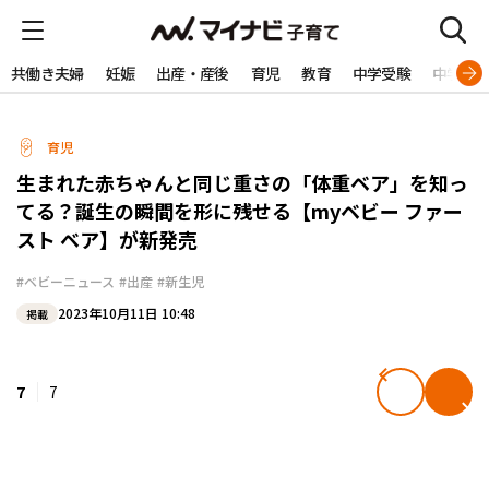
共働き夫婦
妊娠
出産・産後
育児
教育
中学受験
中学生
育児
生まれた赤ちゃんと同じ重さの「体重ベア」を知っ
てる？誕生の瞬間を形に残せる【myベビー ファー
スト ベア】が新発売
#ベビーニュース
#出産
#新生児
2023年10月11日 10:48
掲載
7
7