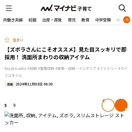
共働き夫婦
妊娠
出産・産後
育児
教育
中学受験
中学生
住まい
【ズボラさんにこそオススメ】見た目スッキリで即
採用！ 洗面所まわりの収納アイテム
#ayako.anko
#収納
#整理収納
#家事・収納・インテリア
#ファミリー
#ライ
フスタイル
2024年11月03日 06:30
掲載
5
9