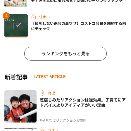
分！照明なのに風も出る？話題のシーリングファンライ
トが先行販売中
住まい
【損をしない退会の裏ワザ】コストコ会員を解約する前
にチェック
ランキングをもっと見る
新着記事
LATEST ARTICLE
育児
芝居じみたリアクションは逆効果。子育てにア
ドバイスよりアイディアがいい理由
#子育てはリアクションが9割
ライフ