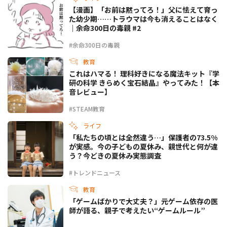
【漫画】「お前は黙ってろ！」父に怯えて育っ
た幼少期……トラウマは今も消えることはなく
｜余命300日の毒親 #2
#余命300日の毒親
教育
これはハマる！ 理科好きになる魔法キット『学
研の科学 きらめく宝石結晶』やってみた！【本
音レビュー】
#STEAM教育
ライフ
「私たちの頃とは全然違う…」保護者の73.5%
が実感。今の子どもの夏休み、親世代と何が違
う？今どきの夏休み実態調査
#トレンドニュース
教育
「ゲームばかりで大丈夫？」元ゲーム依存の医
師が語る、親子で考えたい“ゲームルール”