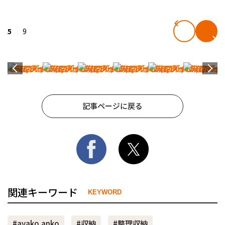
5
9
記事ページに戻る
関連キーワード
KEYWORD
#ayako.anko
#収納
#整理収納