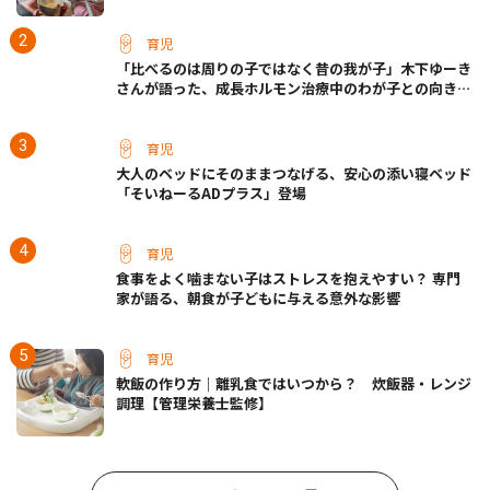
育児
「比べるのは周りの子ではなく昔の我が子」木下ゆーき
さんが語った、成長ホルモン治療中のわが子との向き合
い方
育児
大人のベッドにそのままつなげる、安心の添い寝ベッド
「そいねーるADプラス」登場
育児
食事をよく噛まない子はストレスを抱えやすい？ 専門
家が語る、朝食が子どもに与える意外な影響
育児
軟飯の作り方｜離乳食ではいつから？ 炊飯器・レンジ
調理【管理栄養士監修】