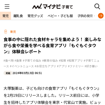
育児
離乳食
育児グッズ
ベビー・子ども服
子供の発育・発達
育児
食事の中に隠れた食材キャラを集めよう！ 楽しみな
がら食や栄養を学べる食育アプリ『もぐもぐタウ
ン』体験会レポート
#食べ物
#食事
#子育ての悩み
#教育の悩み
#知育
#知育アプリ
#子育てニュ
ース
#イベントニュース
#お役立ちアプリ
#アプリ
#ファミリー
#好き嫌い
2024年03月13日 06:51
掲載
大塚製薬は、子ども向けの食育アプリ『もぐもぐタウン』
を2月19日にリリースしました。リリース前日には、小学
生を招待したアプリ体験会を東京・代官山で実施。ビュッ