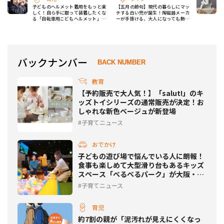
子どものヘルメット着用をもっと楽
【五月の節句】現代の暮らしにマッ
しく！自ら手に取って装着したくな
チする白い兜が誕生！陶磁器メーカ
る「自転車用こどもヘルメット」が
ーが手掛ける、大人になっても飾れ
新発売！
るモダンなデザイン
バックナンバー
BACK NUMBER
教育
【予約販売で大人気！】「salut!」のキ
ッズトイシリーズの通常販売が決定！お
しゃれな新色ベージュが新登場
子育てニュース
おでかけ
子どもの遊び場で悩んでいる人に朗報！
食事も楽しめて大型滑り台もあるキッズ
スペース「べるべるパーク」が大阪・横
浜にオープン！
子育てニュース
育児
約7割の親が「泥汚れが見えにくくなっ