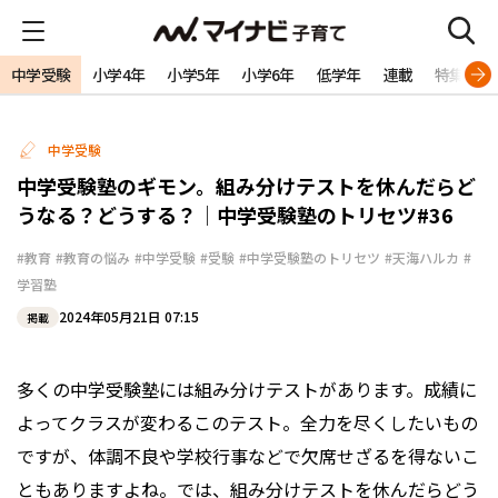
中学受験
小学4年
小学5年
小学6年
低学年
連載
特集
中学受験
中学受験塾のギモン。組み分けテストを休んだらど
うなる？どうする？│中学受験塾のトリセツ#36
#教育
#教育の悩み
#中学受験
#受験
#中学受験塾のトリセツ
#天海ハルカ
#
学習塾
2024年05月21日 07:15
掲載
多くの中学受験塾には組み分けテストがあります。成績に
よってクラスが変わるこのテスト。全力を尽くしたいもの
ですが、体調不良や学校行事などで欠席せざるを得ないこ
ともありますよね。では、組み分けテストを休んだらどう