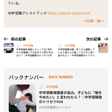
ている。
中学受験アシストブック
https://assist-book.com
→記事一覧へ
前の記事
次の記事
中学受験
中学受験
中学受験を目指したい！でも1年生
中学受験塾の壁。早くから通塾して
からの塾通いで入試までに燃え尽き
いると後から入塾してきた子に追い
ない？│中学受験塾のトリセツ#35
抜かれる？│中学受験塾のトリセツ
バックナンバー
BACK NUMBER
中学受験
中学受験保護者の悩み。子どもに「塾を
やめたい」と言われたら？│中学受験塾
のトリセツ#34
中学受験塾のトリセツ