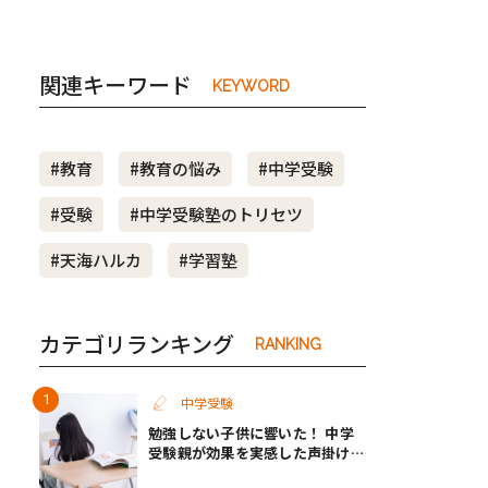
関連キーワード
KEYWORD
#教育
#教育の悩み
#中学受験
#受験
#中学受験塾のトリセツ
#天海ハルカ
#学習塾
カテゴリランキング
RANKING
中学受験
勉強しない子供に響いた！ 中学
受験親が効果を実感した声掛けと
イライラ解消のコツ