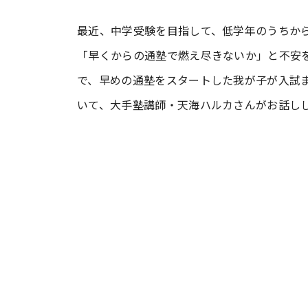
最近、中学受験を目指して、低学年のうちか
#ワンオペ育児
#コミックエッセイ
「早くからの通塾で燃え尽きないか」と不安
で、早めの通塾をスタートした我が子が入試
#渡邊大地の令和的ワーパパ道
#ベ
いて、大手塾講師・天海ハルカさんがお話し