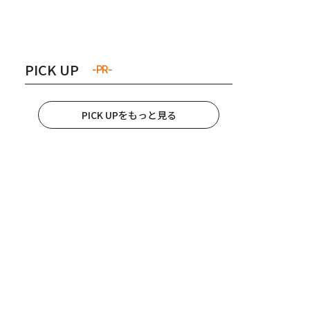
き夫婦
#産休
#育休
PICK UP
-PR-
PICK UPをもっと見る