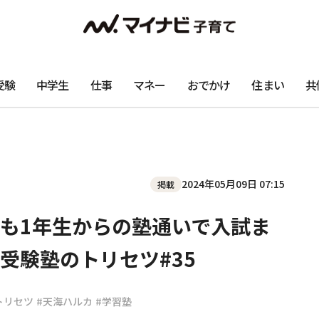
受験
中学生
仕事
マネー
おでかけ
住まい
共
2024年05月09日 07:15
掲載
も1年生からの塾通いで入試ま
受験塾のトリセツ#35
トリセツ
#天海ハルカ
#学習塾