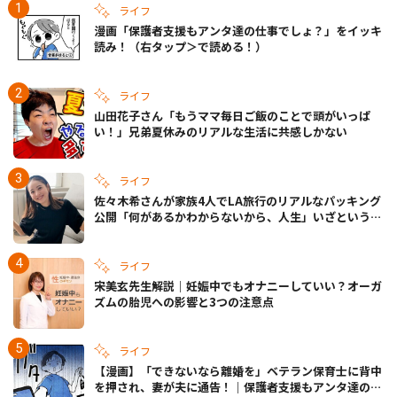
ライフ
漫画「保護者支援もアンタ達の仕事でしょ？」をイッキ
読み！（右タップ＞で読める！）
ライフ
山田花子さん「もうママ毎日ご飯のことで頭がいっぱ
い！」兄弟夏休みのリアルな生活に共感しかない
ライフ
佐々木希さんが家族4人でLA旅行のリアルなパッキング
公開「何があるかわからないから、人生」いざというと
きの備えも
ライフ
宋美玄先生解説｜妊娠中でもオナニーしていい？オーガ
ズムの胎児への影響と3つの注意点
ライフ
【漫画】「できないなら離婚を」ベテラン保育士に背中
を押され、妻が夫に通告！｜保護者支援もアンタ達の仕