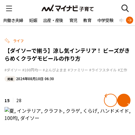
共働き夫婦
妊娠
出産・産後
育児
教育
中学受験
中学生
ライフ
【ダイソーで揃う】涼し気インテリア！ ビーズがき
らめくクラゲモビールの作り方
#ダイソー
#100円均一
#よんぴよまま
#ファミリー
#ライフスタイル
#工作
2024年08月10日 06:30
掲載
15
28