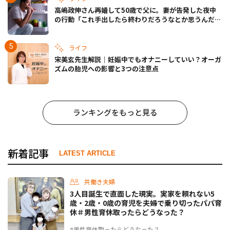
高嶋政伸さん再婚して50歳で父に。妻が告発した夜中
の行動「これ手出したら終わりだろうなとか思うんだけ
ども……」
ライフ
宋美玄先生解説｜妊娠中でもオナニーしていい？オーガ
ズムの胎児への影響と3つの注意点
ランキングをもっと見る
新着記事
LATEST ARTICLE
共働き夫婦
3人目誕生で直面した現実。実家を頼れない5
歳・2歳・0歳の育児を夫婦で乗り切ったパパ育
休＃男性育休取ったらどうなった？
#男性育休取ったらどうなった？