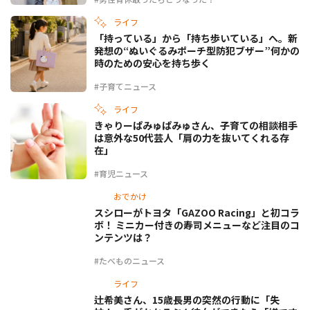
ライフ
「持っている」から「持ち歩いている」へ。新
発想の“ぬいぐるみポーチ型防犯ブザー”何かの
時のための安心を持ち歩く
#子育てニュース
ライフ
きゃりーぱみゅぱみゅさん、子育ての相談相手
は意外な50代芸人「肩の力を抜いてくれる存
在」
#育児ニュース
おでかけ
スシローがトヨタ「GAZOO Racing」と初コラ
ボ！ ミニカー付きの寿司メニューなど注目のコ
ンテンツは？
#たべものニュース
ライフ
辻希美さん、15歳長男の突然の行動に「失