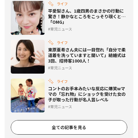
ライフ
平愛梨さん、1歳四男のまさかの行動に
驚き！静かなところをこっそり覗くと…
「OMG」
育児ニュース
ライフ
東原亜希さん夫には一目惚れ「自分で柔
道着を洗っていますと聞いて」結婚式は
3回、招待客1000人！
育児ニュース
ライフ
コントのお手本みたいな反応に爆笑wマ
マの「忘れ物」にショックを受けた女の
子が取った行動が名人芸レベル
育児ニュース
全ての記事を見る