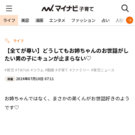
ライフ
美容
漫画
エンタメ
ファッション
占い
人間関係
ライフ
【全てが尊い】どうしてもお姉ちゃんのお世話がし
たい男の子にキュンが止まらない♡
#育児
#TikTok
#コラム
#動画
#子育て
#ファミリー
#育児ニュース
2024年07月10日 07:11
掲載
お姉ちゃんではなく、まさかの弟くんがお世話好きのよう
です♡