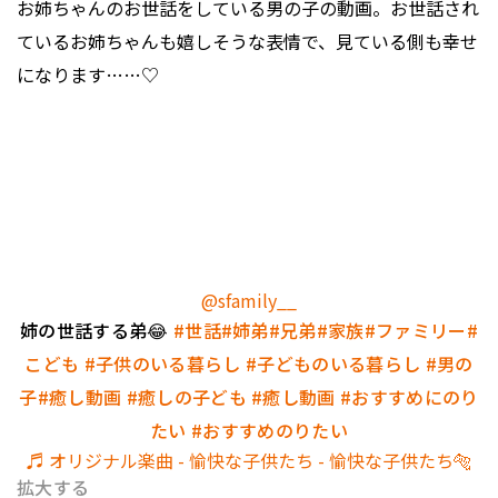
お姉ちゃんのお世話をしている男の子の動画。お世話され
ているお姉ちゃんも嬉しそうな表情で、見ている側も幸せ
になります……♡
@sfamily__
姉の世話する弟😂
#世話
#姉弟
#兄弟
#家族
#ファミリー
#
こども
#子供のいる暮らし
#子どものいる暮らし
#男の
子
#癒し動画
#癒しの子ども
#癒し動画
#おすすめにのり
たい
#おすすめのりたい
♬ オリジナル楽曲 - 愉快な子供たち - 愉快な子供たち🐅
拡大する