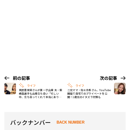
前の記事
次の記事
ライフ
ライフ
真野恵里菜さんが第一子出産 夫・柴
二児ママ・佐々木希さん、YouTube
崎岳選手も出産立ち会い「忙しい
開設で自宅でのプライベートを公
中、立ち会ってくれて本当にありが
開！1歳児のイタズラ対策も
とう！」
バックナンバー
BACK NUMBER