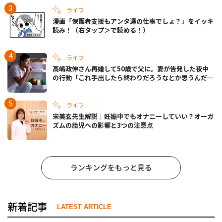
ライフ
漫画「保護者支援もアンタ達の仕事でしょ？」をイッキ
読み！（右タップ＞で読める！）
ライフ
高嶋政伸さん再婚して50歳で父に。妻が告発した夜中
の行動「これ手出したら終わりだろうなとか思うんだけ
ども……」
ライフ
宋美玄先生解説｜妊娠中でもオナニーしていい？オーガ
ズムの胎児への影響と3つの注意点
ランキングをもっと見る
新着記事
LATEST ARTICLE