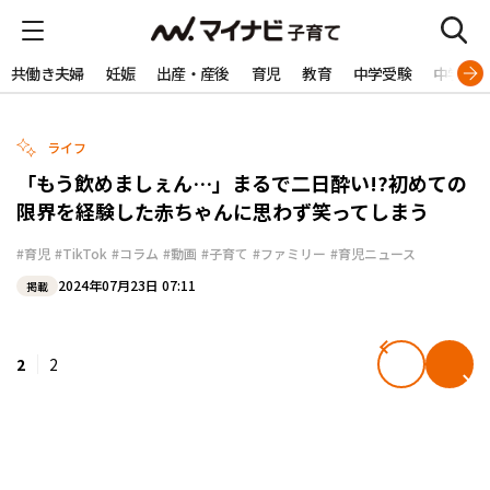
共働き夫婦
妊娠
出産・産後
育児
教育
中学受験
中学生
ライフ
「もう飲めましぇん…」まるで二日酔い!?初めての
限界を経験した赤ちゃんに思わず笑ってしまう
#育児
#TikTok
#コラム
#動画
#子育て
#ファミリー
#育児ニュース
2024年07月23日 07:11
掲載
2
2