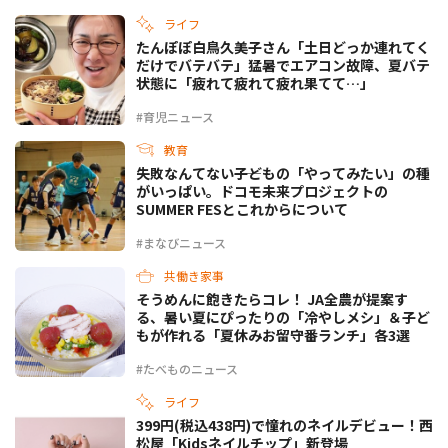
ライフ
たんぽぽ白鳥久美子さん「土日どっか連れてく
だけでバテバテ」猛暑でエアコン故障、夏バテ
状態に「疲れて疲れて疲れ果てて…」
#育児ニュース
教育
失敗なんてない――子どもの「やってみたい」の種
がいっぱい。ドコモ未来プロジェクトの
SUMMER FESとこれからについて
#まなびニュース
共働き家事
そうめんに飽きたらコレ！ JA全農が提案す
る、暑い夏にぴったりの「冷やしメシ」＆子ど
もが作れる「夏休みお留守番ランチ」各3選
#たべものニュース
ライフ
399円(税込438円)で憧れのネイルデビュー！西
松屋「Kidsネイルチップ」新登場