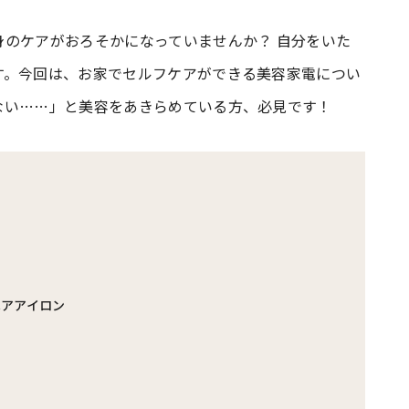
身のケアがおろそかになっていませんか？ 自分をいた
#共働き夫婦のセブンルール
#共働
す。今回は、お家でセルフケアができる美容家電につい
ない……」と美容をあきらめている方、必見です！
ビーニュース
#マタニティニュース
ヘアアイロン