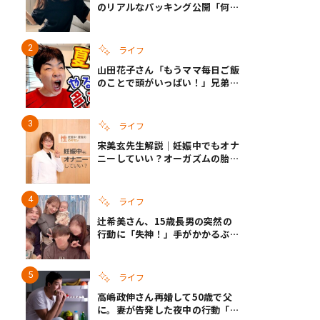
のリアルなパッキング公開「何が
あるかわからないから、人生」い
ざというときの備えも
ライフ
山田花子さん「もうママ毎日ご飯
のことで頭がいっぱい！」兄弟夏
休みのリアルな生活に共感しかな
い
ライフ
宋美玄先生解説｜妊娠中でもオナ
ニーしていい？オーガズムの胎児
への影響と3つの注意点
ライフ
辻希美さん、15歳長男の突然の
行動に「失神！」手がかかるぶん
彼女ができたら「嫌ですね」と断
言
ライフ
高嶋政伸さん再婚して50歳で父
に。妻が告発した夜中の行動「こ