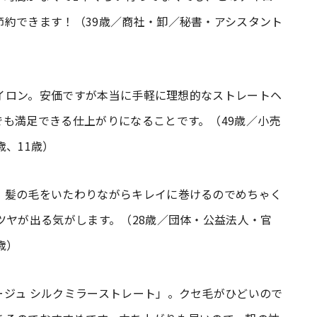
約できます！（39歳／商社・卸／秘書・アシスタント
アアイロン。安価ですが本当に手軽に理想的なストレートヘ
も満足できる仕上がりになることです。（49歳／小売
歳、11歳）
、髪の毛をいたわりながらキレイに巻けるのでめちゃく
ツヤが出る気がします。（28歳／団体・公益法人・官
歳）
ジュ シルクミラーストレート」。クセ毛がひどいので