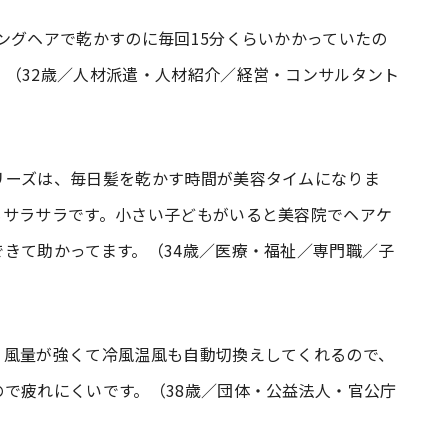
ングヘアで乾かすのに毎回15分くらいかかっていたの
（32歳／人材派遣・人材紹介／経営・コンサルタント
リーズは、毎日髪を乾かす時間が美容タイムになりま
もサラサラです。小さい子どもがいると美容院でヘアケ
きて助かってます。（34歳／医療・福祉／専門職／子
、風量が強くて冷風温風も自動切換えしてくれるので、
で疲れにくいです。（38歳／団体・公益法人・官公庁