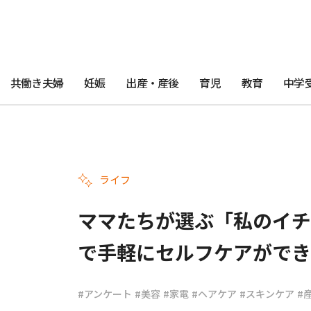
共働き夫婦
妊娠
出産・産後
育児
教育
中学
ライフ
ママたちが選ぶ「私のイチ
で手軽にセルフケアができ
#アンケート
#美容
#家電
#ヘアケア
#スキンケア
#