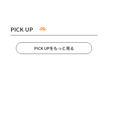
き夫婦
#産休
#育休
PICK UP
-PR-
PICK UPをもっと見る