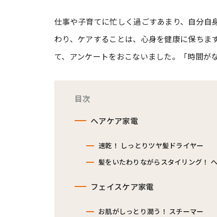
仕事や子育てに忙しく過ごすあまり、自分自
#ワンオペ育児
#コミックエッセイ
わり、ケアすることは、心身を健康に保ちま
て、アンケートをおこないました。「時間が
#渡邊大地の令和的ワーパパ道
#ベ
目次
ヘアケア家電
速乾！ しっとりツヤ髪ドライヤー
髪をいたわりながらスタイリング！ 
フェイスケア家電
お肌がしっとり潤う！ スチーマー