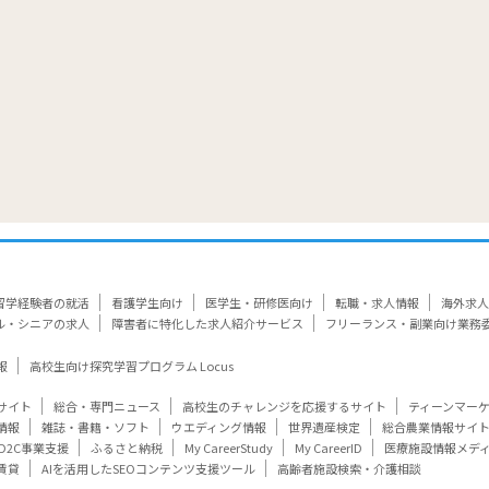
留学経験者の就活
看護学生向け
医学生・研修医向け
転職・求人情報
海外求人
ル・シニアの求人
障害者に特化した求人紹介サービス
フリーランス・副業向け業務
報
高校生向け探究学習プログラム Locus
サイト
総合・専門ニュース
高校生のチャレンジを応援するサイト
ティーンマー
情報
雑誌・書籍・ソフト
ウエディング情報
世界遺産検定
総合農業情報サイ
D2C事業支援
ふるさと納税
My CareerStudy
My CareerID
医療施設情報メデ
賃貸
AIを活用したSEOコンテンツ支援ツール
高齢者施設検索・介護相談