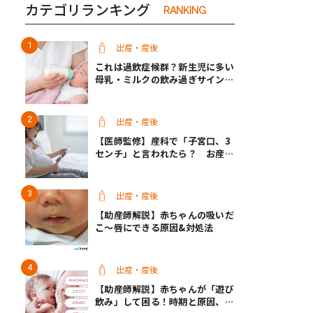
カテゴリランキング
RANKING
出産・産後
これは過飲症候群？新生児に多い
母乳・ミルクの飲み過ぎサインと
改善方法【医師監修】
出産・産後
【医師監修】産科で「子宮口、3
センチ」と言われたら？ お産は
近い？
出産・産後
【助産師解説】赤ちゃんの吸いだ
こ〜唇にできる原因&対処法
出産・産後
【助産師解説】赤ちゃんが「遊び
飲み」して困る！時期と原因、マ