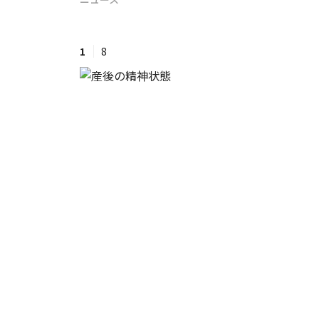
#ワンオペ育児
#コミックエッセイ
1
8
#渡邊大地の令和的ワーパパ道
#ベ