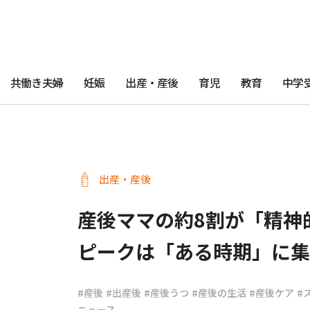
共働き夫婦
妊娠
出産・産後
育児
教育
中学
出産・産後
産後ママの約8割が「精神
ピークは「ある時期」に集
#産後
#出産後
#産後うつ
#産後の生活
#産後ケア
#
ニュース