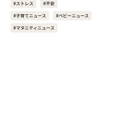
#ストレス
#不安
#子育てニュース
#ベビーニュース
き夫婦
#産休
#育休
#マタニティニュース