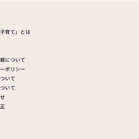
ビ子育て」とは
転載について
シーポリシー
について
について
わせ
訂正
覧