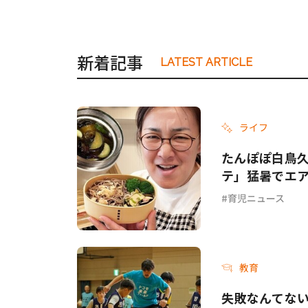
新着記事
LATEST ARTICLE
ライフ
たんぽぽ白鳥
テ」猛暑でエ
てて…」
育児ニュース
教育
失敗なんてない