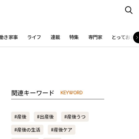
働き家事
ライフ
連載
特集
専門家
とっておき
関連キーワード
KEYWORD
#産後
#出産後
#産後うつ
#産後の生活
#産後ケア