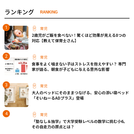
ランキング
RANKING
育児
2歳児がご飯を食べない！驚くほど効果が見える8つの
対応【教えて保育士さん】
育児
食事をよく噛まない子はストレスを抱えやすい？ 専門
家が語る、朝食が子どもに与える意外な影響
育児
大人のベッドにそのままつなげる、安心の添い寝ベッド
「そいねーるADプラス」登場
育児
「塾なし＆独学」で大学受験レベルの数学に挑む小6。
その自走力の原点とは？