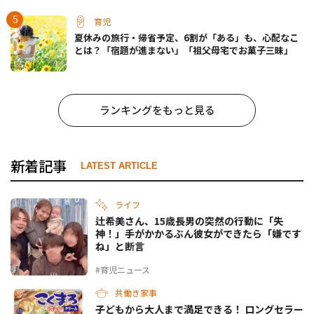
育児
夏休みの旅行・帰省予定、6割が「ある」も、心配なこ
とは？「宿題が進まない」「祖父母宅でお菓子三昧」
ランキングをもっと見る
新着記事
LATEST ARTICLE
ライフ
辻希美さん、15歳長男の突然の行動に「失
神！」手がかかるぶん彼女ができたら「嫌です
ね」と断言
#育児ニュース
共働き家事
子どもから大人まで満足できる！ ロングセラー