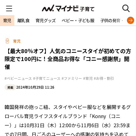
育児
離乳食
育児グッズ
ベビー・子ども服
子供の発育・発達
育児
【最大80％オフ】人気のコニースタイが初めての方
限定で100円に！全商品お得な「コニー感謝祭」開
催
#ベビーニュース
#子育てニュース
#ファミリー
#育児
#お得・割引
2024年10月29日 11:26
掲載
韓国発祥の抱っこ紐、スタイやベビー服などを展開するグ
ローバル育児ライフスタイルブランド「Konny（コニ
ー）」は10月31日（木）12:00から11月6日（水）23:59ま
での7日間、日ごろのユーザーへの感謝の気持ちを込めて