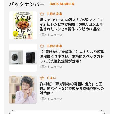
バックナンバー
BACK NUMBER
共働き家事
総フォロワー約60万人！の5児ママ「マ
イ」初レシピ本が完成！500万回以上再
生されたレシピ&新作レシピの66品を大
公開！
暮らしニュース
共働き家事
【"置けない"を解決！】ニトリより縦型
洗濯機より小さい、本格的スペックのド
ラム式洗濯乾燥機が登場！
暮らしニュース
住まい
約4割が「親が詐欺の電話に出た」と回
答。闇バイトなどで広がる特殊詐欺への
対策は？
暮らしニュース