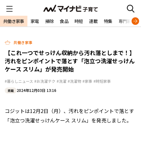
共働き家事
家電
掃除
食品
時短
連載
特集
専門家
共働き家事
【これ一つでせっけん収納から汚れ落としまで！】
汚れをピンポイントで落とす「泡立つ洗濯せっけん
ケース スリム」が発売開始
#暮らしニュース
#お洗濯テク
#洗濯
#洗濯物
#家事
#時短家事
2024年12月03日 13:16
掲載
コジットは12月2日（月）、汚れをピンポイントで落とす
「泡立つ洗濯せっけんケース スリム」を発売しました。