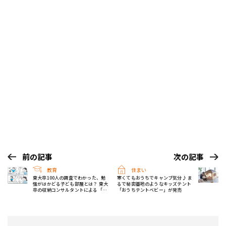
前の記事
次の記事
教育
住まい
東大卒100人の調査でわかった、勉
寒くてもおうちでキャンプ気分♪ ま
強がはかどる子ども部屋とは？ 東大
るで秘密基地のようなキッズテント
卒の収納コンサルタントによる「学
「おうちテントベビー」が発売
習空間の作り方」の書籍が発売