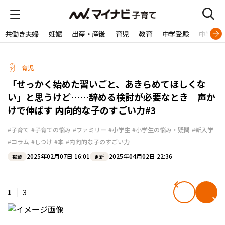
共働き夫婦
妊娠
出産・産後
育児
教育
中学受験
中学生
育児
「せっかく始めた習いごと、あきらめてほしくな
い」と思うけど……辞める検討が必要なとき｜声か
けで伸ばす 内向的な子のすごい力#3
#子育て
#子育ての悩み
#ファミリー
#小学生
#小学生の悩み・疑問
#新入学
#コラム
#しつけ
#本
#内向的な子のすごい力
2025年02月07日 16:01
2025年04月02日 22:36
掲載
更新
1
3