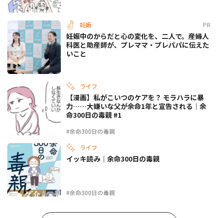
妊娠
PR
妊娠中のからだと心の変化を、二人で。産婦人
科医と助産師が、プレママ・プレパパに伝えた
いこと
ライフ
【漫画】私がこいつのケアを？ モラハラに暴
力……大嫌いな父が余命1年と宣告される｜余
命300日の毒親 #1
#余命300日の毒親
ライフ
イッキ読み｜余命300日の毒親
#余命300日の毒親