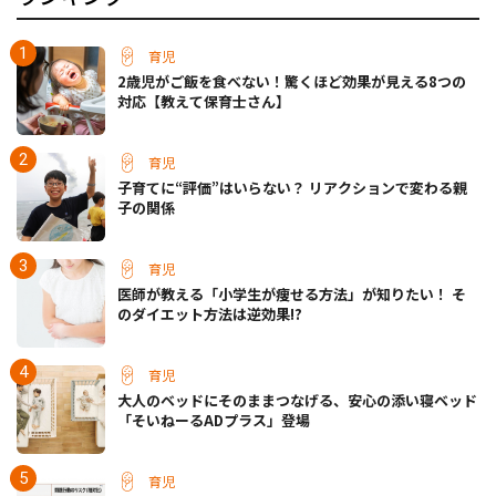
育児
2歳児がご飯を食べない！驚くほど効果が見える8つの
対応【教えて保育士さん】
育児
子育てに“評価”はいらない？ リアクションで変わる親
子の関係
育児
医師が教える「小学生が痩せる方法」が知りたい！ そ
のダイエット方法は逆効果!?
育児
大人のベッドにそのままつなげる、安心の添い寝ベッド
「そいねーるADプラス」登場
育児