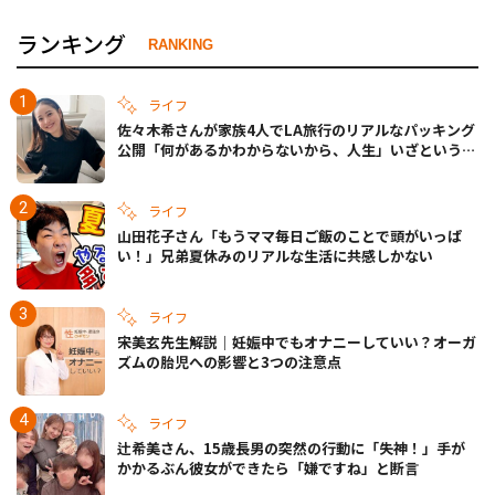
ランキング
RANKING
ライフ
佐々木希さんが家族4人でLA旅行のリアルなパッキング
公開「何があるかわからないから、人生」いざというと
きの備えも
ライフ
山田花子さん「もうママ毎日ご飯のことで頭がいっぱ
い！」兄弟夏休みのリアルな生活に共感しかない
ライフ
宋美玄先生解説｜妊娠中でもオナニーしていい？オーガ
ズムの胎児への影響と3つの注意点
ライフ
辻希美さん、15歳長男の突然の行動に「失神！」手が
かかるぶん彼女ができたら「嫌ですね」と断言