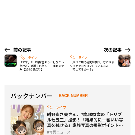
前の記事
次の記事
ライフ
ライフ
「ママ」だけ絶対言おうとしなかっ
【パパと娘の秘密時間♡】なにやら
たけど、誘導されたら……満面の笑
ソファでコソコソしている二人……
み【200点満点♡】
「何してるの～？」
バックナンバー
BACK NUMBER
ライフ
紺野あさ美さん、7歳5歳3歳の「トリプ
ル七五三」撮影！「結果的に一番いい写
真を残せる」家族写真の撮影ポイントと
は？
育児ニュース