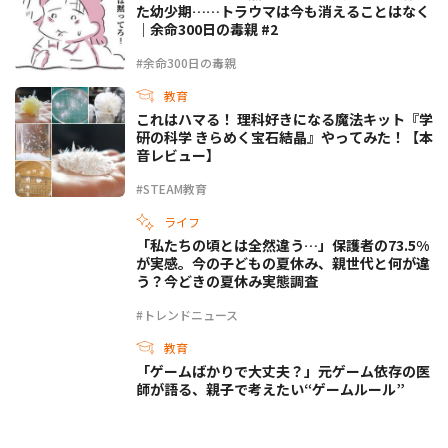
た幼少期……トラウマは今も消えることはなく
｜余命300日の毒親 #2
#余命300日の毒親
教育
これはハマる！ 理科好きになる魔法キット『学
研の科学 きらめく宝石結晶』やってみた！【本
音レビュー】
#STEAM教育
ライフ
「私たちの頃とは全然違う…」保護者の73.5%
が実感。今の子どもの夏休み、親世代と何が違
う？今どきの夏休み実態調査
#トレンドニュース
教育
「ゲームばかりで大丈夫？」元ゲーム依存の医
師が語る、親子で考えたい“ゲームルール”