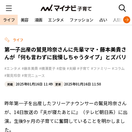
ライフ
美容
漫画
エンタメ
ファッション
占い
人間関係
ライフ
第一子出産の鷲見玲奈さんに先輩ママ・藤本美貴さ
んが「何も言わずに我慢しちゃうタイプ」とズバリ
#エンタメ
#藤本美貴
#横澤夏子
#産後
#夫婦
#子育て
#ファミリー
#コラム
#鷲見玲奈
#育児ニュース
2025年01月16日 11:49
2025年01月16日 11:50
掲載
更新
昨年第一子を出産したフリーアナウンサーの鷲見玲奈さん
が、14日放送の『夫が寝たあとに』（テレビ朝日系）に出
演。生後9ヶ月の子育てに奮闘していることを明かしまし
た。