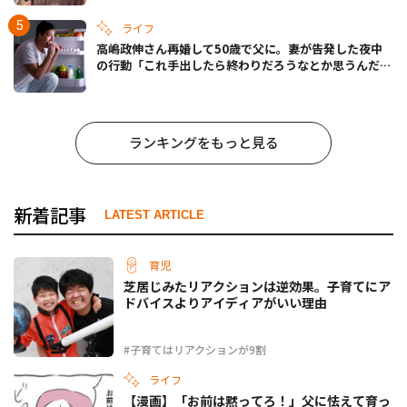
ライフ
高嶋政伸さん再婚して50歳で父に。妻が告発した夜中
の行動「これ手出したら終わりだろうなとか思うんだけ
ども……」
ランキングをもっと見る
新着記事
LATEST ARTICLE
育児
芝居じみたリアクションは逆効果。子育てにア
ドバイスよりアイディアがいい理由
#子育てはリアクションが9割
ライフ
【漫画】「お前は黙ってろ！」父に怯えて育っ