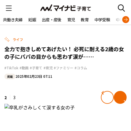
共働き夫婦
妊娠
出産・産後
育児
教育
中学受験
中学生
ライフ
全力で抱きしめてあげたい！ 必死に耐える2歳の女
の子にパパの目からも思わず涙が……
#TikTok
#動画
#子育て
#育児
#ファミリー
#コラム
2025年02月23日 07:11
掲載
2
3