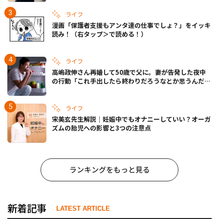
ライフ
漫画「保護者支援もアンタ達の仕事でしょ？」をイッキ
読み！（右タップ＞で読める！）
ライフ
高嶋政伸さん再婚して50歳で父に。妻が告発した夜中
の行動「これ手出したら終わりだろうなとか思うんだけ
ども……」
ライフ
宋美玄先生解説｜妊娠中でもオナニーしていい？オーガ
ズムの胎児への影響と3つの注意点
ランキングをもっと見る
新着記事
LATEST ARTICLE