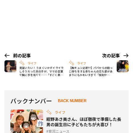
前の記事
次の記事
ライフ
ライフ
見習いたい！ うまくいかずイライラ
【胸キュン必至!!!】パパからの抱っ
しそうだった女の子が、ママの言葉
こ待ちをする赤ちゃんの立ち姿があ
で胸に手を当てて……「すごく良い
まりにもかわいすぎて「反則や
子育て」
て……♡」
バックナンバー
BACK NUMBER
ライフ
紺野あさ美さん、ほぼ徹夜で準備した長
男の誕生日に子どもたちが大喜び！
育児ニュース