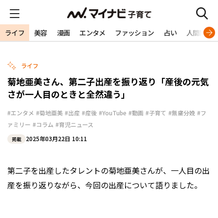
ライフ
美容
漫画
エンタメ
ファッション
占い
人間関係
ライフ
菊地亜美さん、第二子出産を振り返り「産後の元気
さが一人目のときと全然違う」
#エンタメ
#菊地亜美
#出産
#産後
#YouTube
#動画
#子育て
#無痛分娩
#フ
ァミリー
#コラム
#育児ニュース
2025年03月22日 10:11
掲載
第二子を出産したタレントの菊地亜美さんが、一人目の出
産を振り返りながら、今回の出産について語りました。