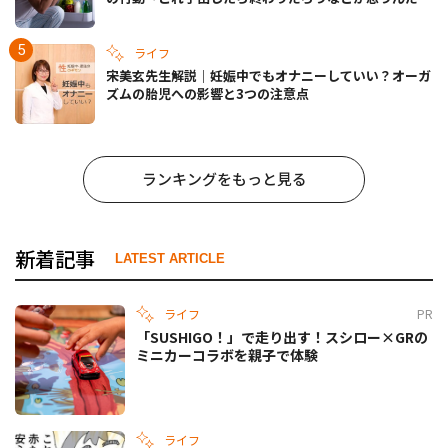
ども……」
ライフ
宋美玄先生解説｜妊娠中でもオナニーしていい？オーガ
ズムの胎児への影響と3つの注意点
ランキングをもっと見る
新着記事
LATEST ARTICLE
ライフ
PR
「SUSHIGO！」で走り出す！スシロー×GRの
ミニカーコラボを親子で体験
ライフ