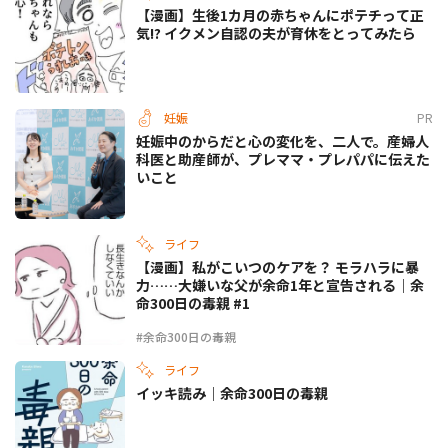
【漫画】生後1カ月の赤ちゃんにポテチって正
気!? イクメン自認の夫が育休をとってみたら
妊娠
PR
妊娠中のからだと心の変化を、二人で。産婦人
科医と助産師が、プレママ・プレパパに伝えた
いこと
ライフ
【漫画】私がこいつのケアを？ モラハラに暴
力……大嫌いな父が余命1年と宣告される｜余
命300日の毒親 #1
#余命300日の毒親
ライフ
イッキ読み｜余命300日の毒親