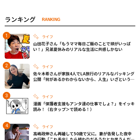
ランキング
RANKING
ライフ
山田花子さん「もうママ毎日ご飯のことで頭がいっぱ
い！」兄弟夏休みのリアルな生活に共感しかない
ライフ
佐々木希さんが家族4人でLA旅行のリアルなパッキング
公開「何があるかわからないから、人生」いざというと
きの備えも
ライフ
漫画「保護者支援もアンタ達の仕事でしょ？」をイッキ
読み！（右タップ＞で読める！）
ライフ
高嶋政伸さん再婚して50歳で父に。妻が告発した夜中
の行動「これ手出したら終わりだろうなとか思うんだけ